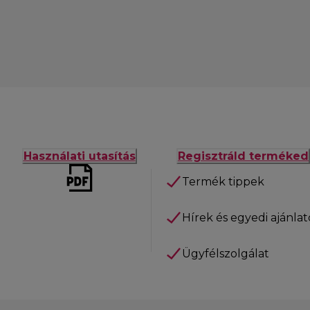
Használati utasítás
Regisztráld terméked
Termék tippek
Hírek és egyedi ajánla
Ügyfélszolgálat