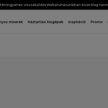
etén
Ingyenes visszaküldés
Webáruházunkban kizárólag termé
nyos mixerek
Háztartási kisgépek
Inspiráció
Promo