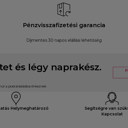
Pénzvisszafizetési garancia
Díjmentes 30 napos elállási lehetőség
etet és légy naprakész.
F
enül a postaládádba érkeznek.
tatás Helymeghatározó
Segítségre van szü
Kapcsolat