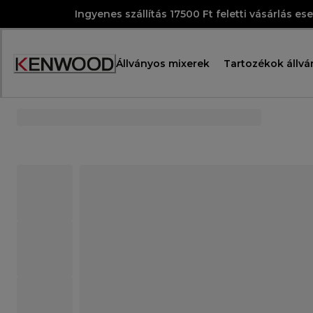
Skip
Ingyenes szállítás 17500 Ft feletti vásárlás es
to
Content
Állványos mixerek
Tartozékok állvá
Accessibility
Statement