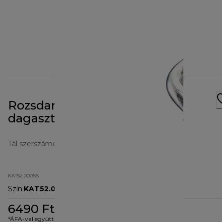
Rozsdamentes acél
dagasztóeszköz KAT52.000SS
Tál szerszámok
KAT52.000SS
Szín
:
KAT52.000SS
6490 Ft
*ÁFA-val együtt