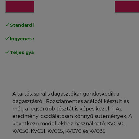
Hozzáadás a kosárhoz
Standard ingyenes kiszállítás
17500 Ft
Ingyenes visszaküldés
.
Teljes gyártói garancia
.
A tartós, spirális dagasztókar gondoskodik a
dagasztásról. Rozsdamentes acélból készült és
még a legsűrűbb tésztát is képes kezelni. Az
eredmény: csodálatosan könnyű sütemények. A
következő modellekhez használható: KVC30,
KVC50, KVC51, KVC65, KVC70 és KVC85.