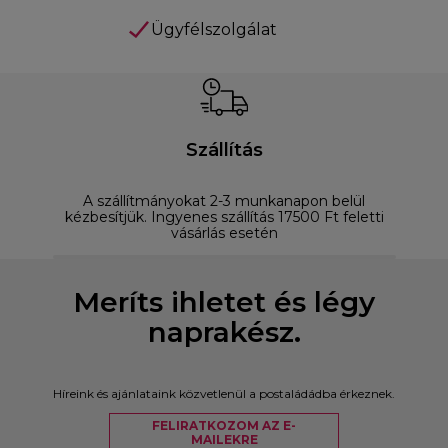
Ügyfélszolgálat
Szállítás
A szállítmányokat 2-3 munkanapon belül
D
kézbesítjük. Ingyenes szállítás 17500 Ft feletti
vásárlás esetén
Meríts ihletet és légy
naprakész.
Híreink és ajánlataink közvetlenül a postaládádba érkeznek.
FELIRATKOZOM AZ E-
MAILEKRE