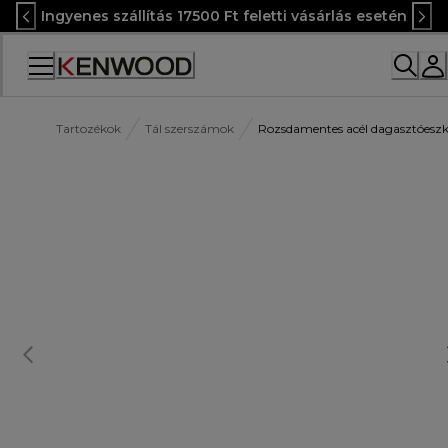
Skip
Ingyenes szállítás 17500 Ft feletti vásárlás esetén
to
Content
Accessibility
Statement
Tartozékok
Tál szerszámok
Rozsdamentes acél dagasztóes