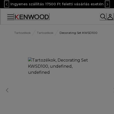
Skip
Ingyenes szállítás 17500 Ft feletti vásárlás esetén
to
Content
Accessibility
Statement
Tartozékok
Tartozékok
Decorating Set KWSD100