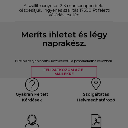
A szállítmányokat 2-3 munkanapon belül
D
kézbesítjük. Ingyenes szállítás 17500 Ft feletti
vásárlás esetén
Meríts ihletet és légy
naprakész.
Híreink és ajánlataink közvetlenül a postaládádba érkeznek.
FELIRATKOZOM AZ E-
MAILEKRE
Gyakran Feltett
Szolgáltatás
Kérdések
Helymeghatározó