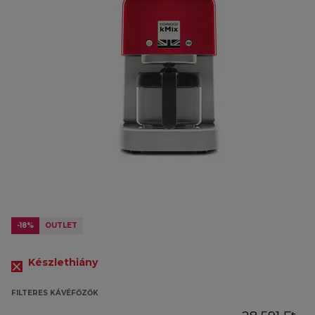
-18%
OUTLET
Készlethiány
FILTERES KÁVÉFŐZŐK