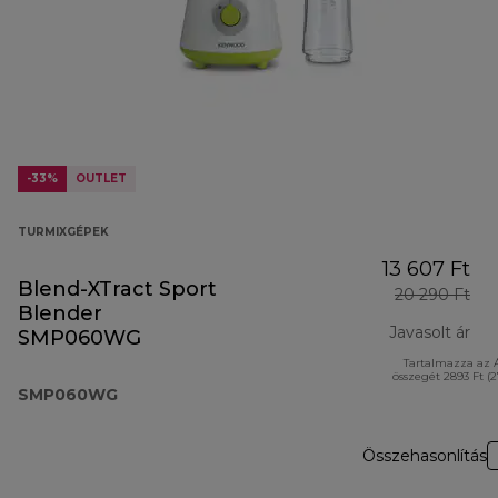
-33%
OUTLET
TURMIXGÉPEK
13 607 Ft
Blend-XTract Sport
20 290 Ft
Blender
Javasolt ár
SMP060WG
Tartalmazza az 
ere
összegét 2893 Ft (
SMP060WG
Összehasonlítás