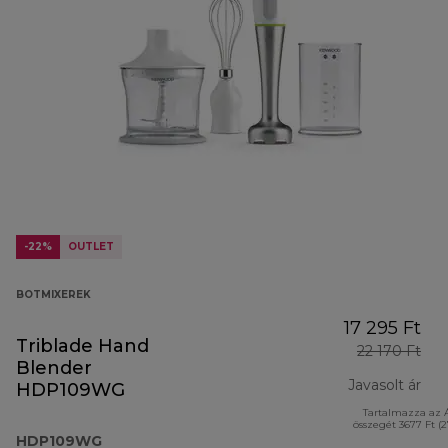
-22%
OUTLET
BOTMIXEREK
17 295 Ft
Triblade Hand
22 170 Ft
Blender
Javasolt ár
HDP109WG
Tartalmazza az 
ere
összegét 3677 Ft (
HDP109WG