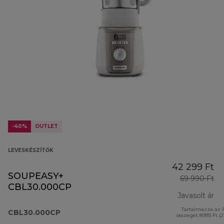
-40%
OUTLET
LEVESKÉSZÍTŐK
42 299 Ft
SOUPEASY+
69 990 Ft
CBL30.000CP
Javasolt ár
Tartalmazza az 
er
CBL30.000CP
összegét 8993 Ft (