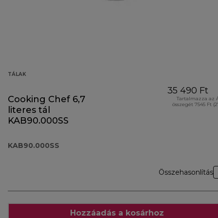
TÁLAK
35 490 Ft
Cooking Chef 6,7
Tartalmazza az 
összegét 7545 Ft (
literes tál
KAB90.000SS
KAB90.000SS
Összehasonlítás
Hozzáadás a kosárhoz