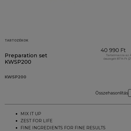
TARTOZÉKOK
40 990 Ft
Preparation set
Tartalmazza az 
összegét 8714 Ft (
KWSP200
KWSP200
Összehasonlítás
MIX IT UP
ZEST FOR LIFE
FINE INGREDIENTS FOR FINE RESULTS