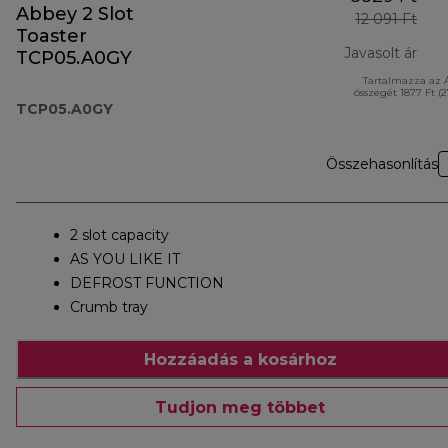
Abbey 2 Slot
12 091 Ft
Toaster
Javasolt ár
TCP05.A0GY
Tartalmazza az 
ered
összegét 1877 Ft (
TCP05.A0GY
Összehasonlítás
2 slot capacity
AS YOU LIKE IT
DEFROST FUNCTION
Crumb tray
Hozzáadás a kosárhoz
Tudjon meg többet