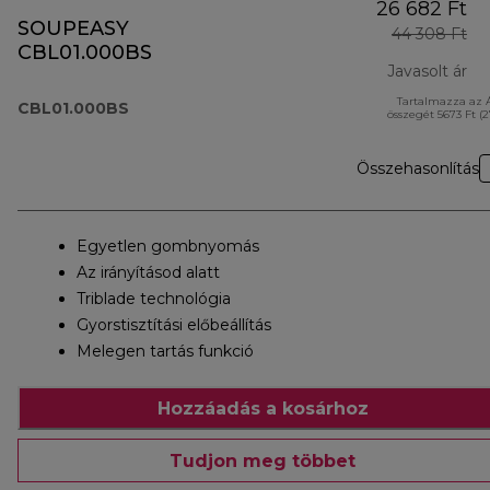
26 682 Ft
SOUPEASY
44 308 Ft
CBL01.000BS
Javasolt ár
Tartalmazza az 
er
CBL01.000BS
összegét 5673 Ft (
Összehasonlítás
Egyetlen gombnyomás
Az irányításod alatt
Triblade technológia
Gyorstisztítási előbeállítás
Melegen tartás funkció
Hozzáadás a kosárhoz
Tudjon meg többet