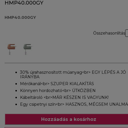
HMP40.000GY
HMP40.000GY
Összehasonlítás
30% újrahasznosított műanyag<br> EGY LÉPÉS A JÓ
IRÁNYBA
Mérőkanál<br> SZUPER KIALAKÍTÁS
Könnyen hordozható<br> ÚTKÖZBEN
Kábeltároló <br>MÁR KÉSZEN IS VAGYUNK!
Egy csipetnyi szín<br> HASZNOS, MÉGSEM UNALMA
Hozzáadás a kosárhoz