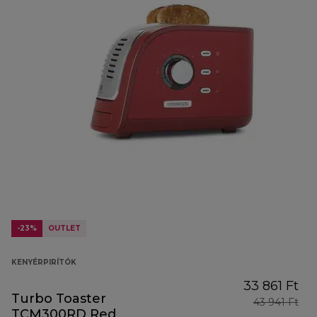
-23%
OUTLET
KENYÉRPIRÍTÓK
33 861 Ft
Turbo Toaster
43 941 Ft
TCM300RD Red