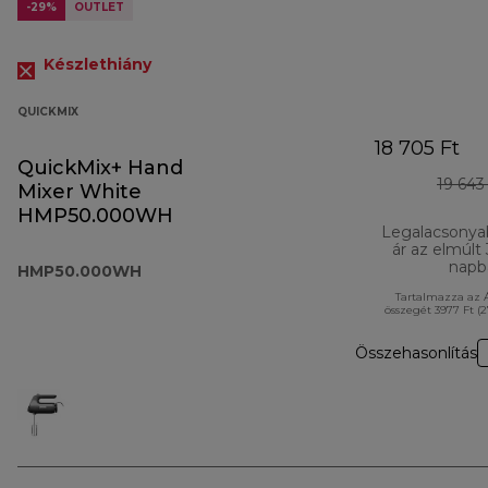
-29%
OUTLET
Készlethiány
QUICKMIX
18 705 Ft
QuickMix+ Hand
19 643
Mixer White
HMP50.000WH
Legalacsonya
ár az elmúlt
napb
HMP50.000WH
Tartalmazza az 
összegét 3977 Ft (
Összehasonlítás