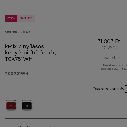
-23%
OUTLET
KENYÉRPIRÍTÓK
31 003 Ft
kMix 2 nyílásos
40 276 Ft
kenyérpirító, fehér,
Javasolt ár
TCX751WH
Tartalmazza az 
ere
összegét 6591 Ft (
TCX751WH
Összehasonlítás