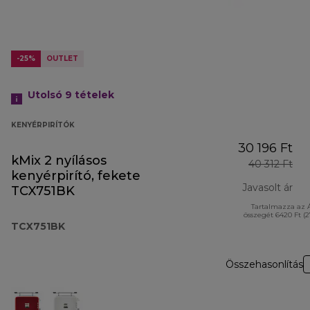
-25%
OUTLET
Utolsó 9
tételek
KENYÉRPIRÍTÓK
30 196 Ft
kMix 2 nyílásos
40 312 Ft
kenyérpirító, fekete
Javasolt ár
TCX751BK
Tartalmazza az 
ere
összegét 6420 Ft (
TCX751BK
Összehasonlítás