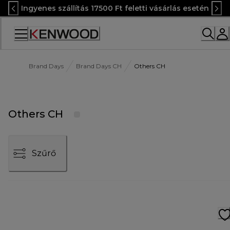
Skip
Ingyenes szállítás 17500 Ft feletti vásárlás esetén
to
Content
Accessibility
Statement
Brand Days
Brand Days CH
Others CH
Others CH
Szűrő