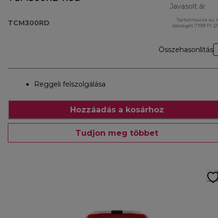
Javasolt ár
Tartalmazza az 
ere
TCM300RD
összegét 7199 Ft (
Összehasonlítás
Reggeli felszolgálása
Hozzáadás a kosárhoz
Tudjon meg többet