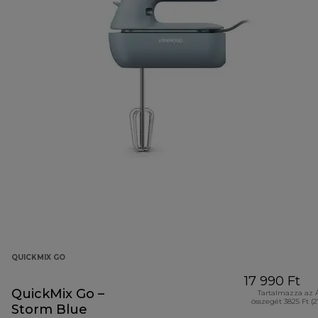
QUICKMIX GO
17 990 Ft
QuickMix Go –
Tartalmazza az 
összegét 3825 Ft (
Storm Blue