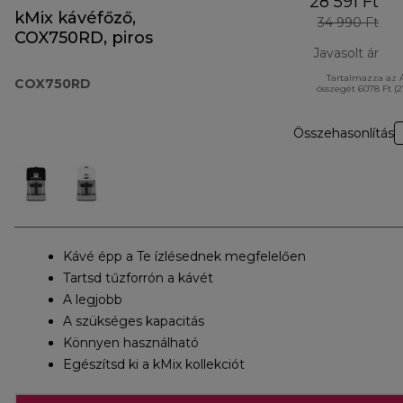
28 591 Ft
kMix kávéfőző,
34 990 Ft
COX750RD, piros
Javasolt ár
Tartalmazza az 
ere
COX750RD
összegét 6078 Ft (
Összehasonlítás
Kávé épp a Te ízlésednek megfelelően
Tartsd tűzforrón a kávét
A legjobb
A szükséges kapacitás
Könnyen használható
Egészítsd ki a kMix kollekciót