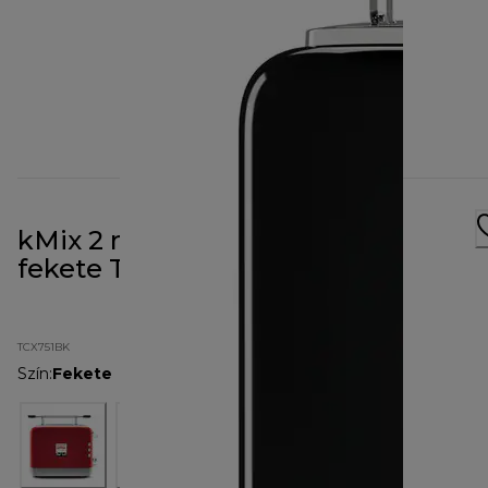
kMix 2 nyílásos kenyérpirító,
fekete TCX751BK
TCX751BK
Szín
:
Fekete