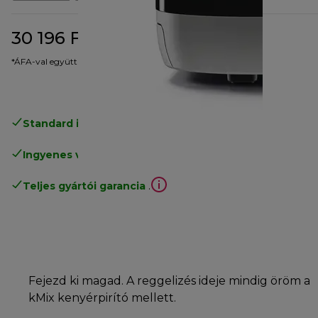
30 196 Ft
eredeti ár 40 312 Ft
40 312 Ft
(-25%)
*ÁFA-val együtt
Standard ingyenes kiszállítás
17500 Ft
Ingyenes visszaküldés
.
Teljes gyártói garancia
.
Fejezd ki magad. A reggelizés ideje mindig öröm a
kMix kenyérpirító mellett.