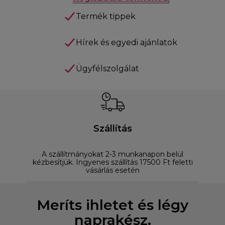
Termék tippek
Hírek és egyedi ajánlatok
Ügyfélszolgálat
Szállítás
A szállítmányokat 2-3 munkanapon belül
D
kézbesítjük. Ingyenes szállítás 17500 Ft feletti
vásárlás esetén
Meríts ihletet és légy
naprakész.