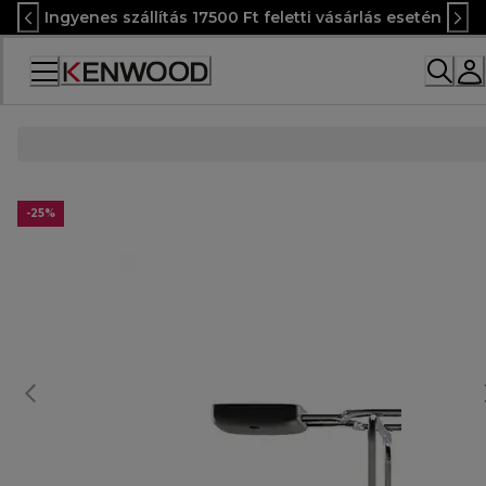
Skip
Ingyenes szállítás 17500 Ft feletti vásárlás esetén
to
Content
Accessibility
Statement
-25%