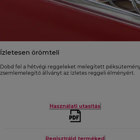
Ízletesen örömteli
Dobd fel a hétvégi reggeleket melegített péksütemény
zsemlemelegítő állványt az ízletes reggeli élményért.
Használati utasítás
Regisztráld terméked