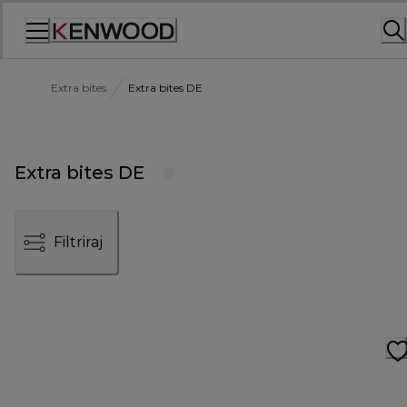
Skip
to
Content
Extra bites
Extra bites DE
Extra bites DE
Filtriraj