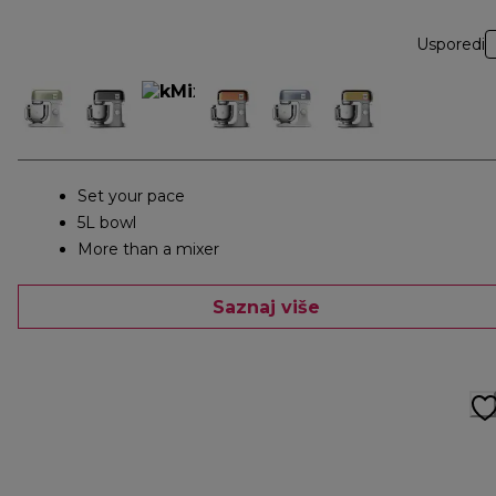
Usporedi
Set your pace
5L bowl
More than a mixer
Saznaj više