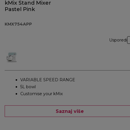
kMix Stand Mixer
Pastel Pink
KMX754APP
Usporedi
VARIABLE SPEED RANGE
5L bowl
Customise your kMix
Saznaj više