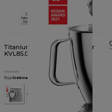
Titanium Chef Baker XL Silver
KVL85.004SI
KVL85.004SI
Boja
:
Srebrna