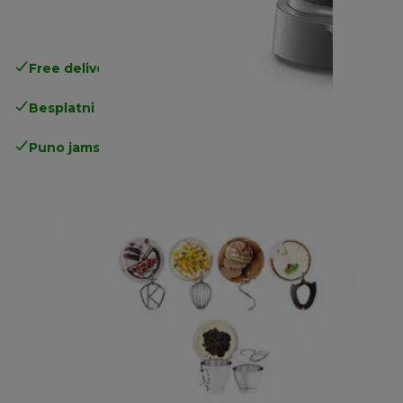
Free delivery in 1-3 days
over 25€
Besplatni povrati
Puno jamstvo proizvođača