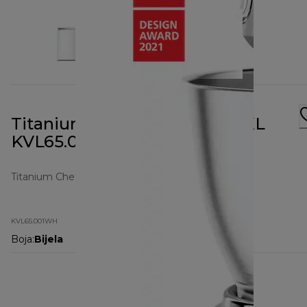
Titanium Chef Baker White XL
KVL65.001WH
Titanium Chef Baker
KVL65.001WH
Boja
:
Bijela