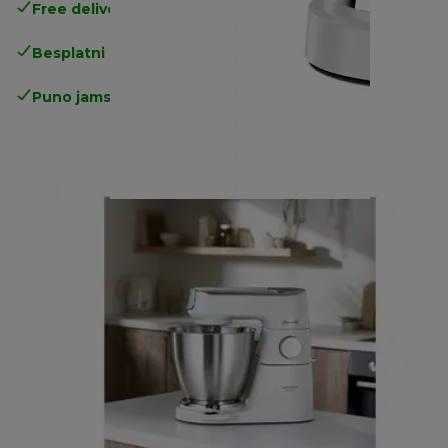
Free delivery in 1-3 days
over 25€
Besplatni povrati
Puno jamstvo proizvođača