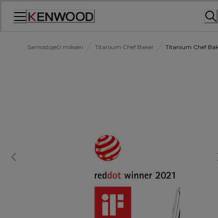
Skip
to
Content
Samostojeći mikseri
Titanium Chef Baker
Titanium Chef Ba