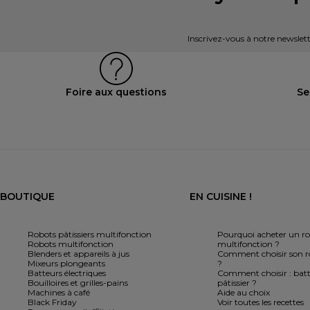
Inscrivez-vous à notre newslett
Foire aux questions
Se
BOUTIQUE
EN CUISINE !
Robots pâtissiers multifonction
Pourquoi acheter un r
Robots multifonction
multifonction ?
Blenders et appareils à jus
Comment choisir son ro
Mixeurs plongeants
?
Batteurs électriques
Comment choisir : batt
Bouilloires et grilles-pains
pâtissier ?
Machines à café
Aide au choix
Black Friday
Voir toutes les recettes