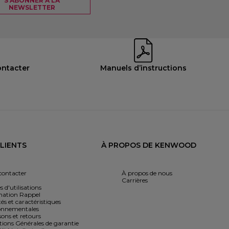
S'ABONNER À LA
NEWSLETTER
ontacter
Manuels d’instructions
CLIENTS
À PROPOS DE KENWOOD
contacter
À propos de nous
Carrières
s d'utilisations
mation Rappel
és et caractéristiques
onnementales
sons et retours
tions Générales de garantie