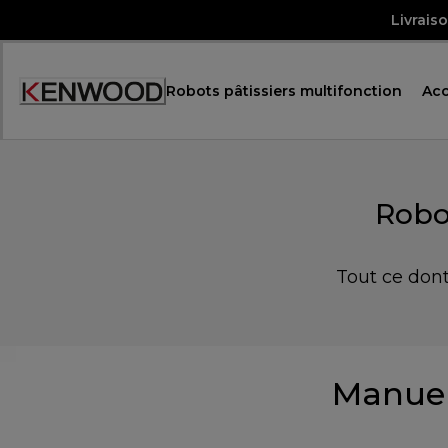
Skip
Livrais
to
Content
Robots pâtissiers multifonction
Acc
Robo
Tout ce dont
Manuel