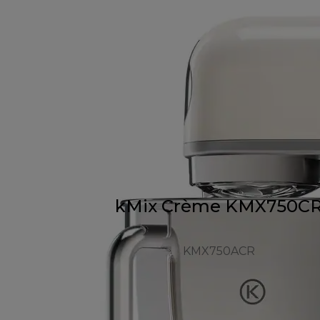
kMix Crème KMX750C
KMX750ACR