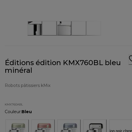
Éditions édition KMX760BL bleu
minéral
Robots pâtissiers kMix
KMX760ABL
Couleur
:
Bleu