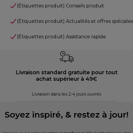
(Étiquettes produit) Conseils produit
(Étiquettes produit) Actualités et offres spéciales
(Étiquettes produit) Assistance rapide
Livraison standard gratuite pour tout
achat supérieur à 49€
30 
Livraison dans les 2-4 jours ouvrés
Soyez inspiré, & restez à jour!
Inscrivez-vous à notre newsletter et bénéficiez de 10% de réduction sur votre