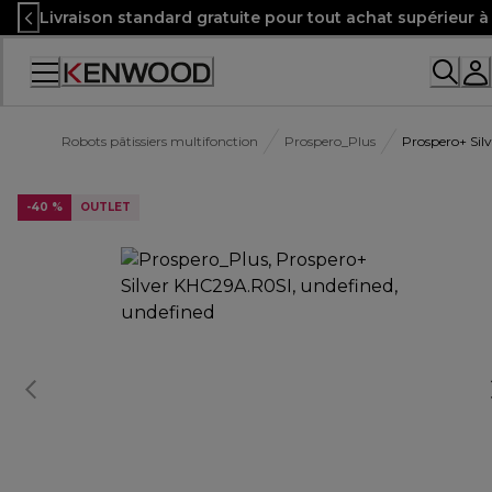
Skip
Livraison standard gratuite pour tout achat supérieur 
to
Content
Robots pâtissiers multifonction
Prospero_Plus
Prospero+ Sil
-40 %
OUTLET