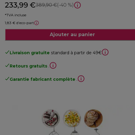
233,99 €
prix original 389,90 €
389,90 €
(-40 %)
*TVA incluse
1,83 € d’eco-part
Ajouter au panier
Livraison gratuite
standard à partir de 49€
Retours gratuits
.
Garantie fabricant complète
.