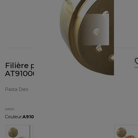
Filière pour pâtes Bigolis
AT910002
Pasta Dies
A910/1
Couleur
:
A910/1