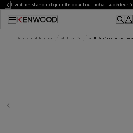
Skip
Livraison standard gratuite pour tout achat supérieur 
to
Content
Robots multifonction
Multipro Go
MultiPro Go avec disque