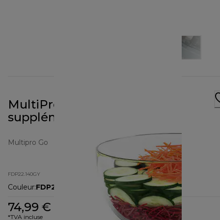
MultiPro Go avec disque
supplémentaire de 2mm
Multipro Go
FDP22.140GY
Couleur
:
FDP22.140GY
74,99 €
*TVA incluse