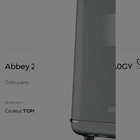
Abbey 2 Slot Toaster TCP05.A0GY
Grille-pains
TCP05.A0GY
Couleur
:
TCP05.A0GY