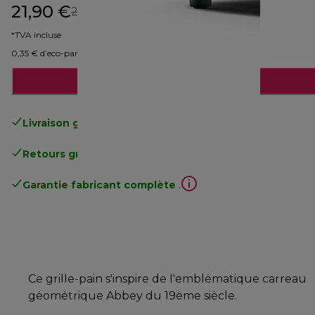
21,90 €
prix original 29,99 €
29,99 €
(-27 %)
*TVA incluse
0,35 € d’eco-part
Ajouter au panier
Livraison gratuite
standard à partir de 49€
Retours gratuits
.
Garantie fabricant complète
.
Ce grille-pain s'inspire de l'emblématique carreau
géométrique Abbey du 19ème siècle.