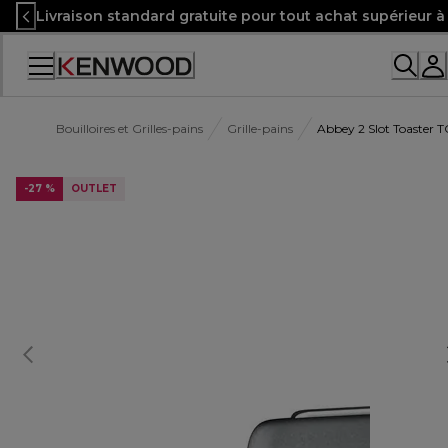
Skip
Livraison standard gratuite pour tout achat supérieur 
to
Content
Bouilloires et Grilles-pains
Grille-pains
Abbey 2 Slot Toaster
-27 %
OUTLET