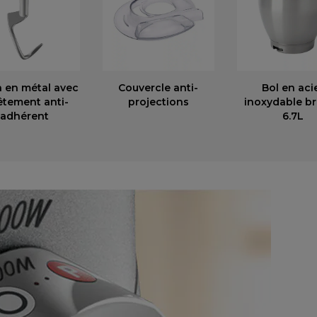
n en métal avec
Couvercle anti-
Bol en aci
êtement anti-
projections
inoxydable b
adhérent
6.7L