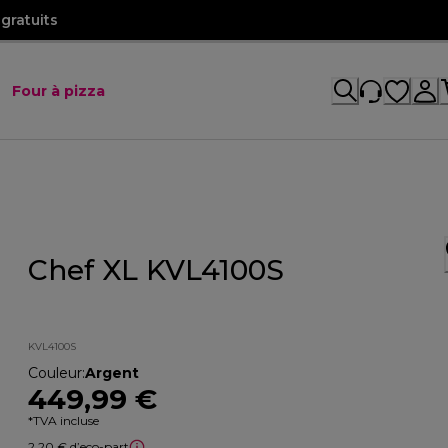
gratuits
Four à pizza
Chef XL KVL4100S
KVL4100S
Couleur
:
Argent
449,99 €
*TVA incluse
2,20 € d’eco-part