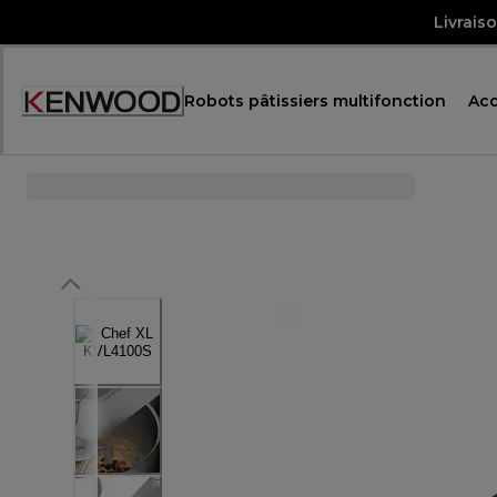
Skip
Livrais
to
Content
Robots pâtissiers multifonction
Acc