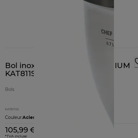
Bol inox pour CHEF XL TITANIUM
KAT811SS
Bols
KAT811SS
Couleur
:
Acier inoxydable / argenté
105,99 €
*TVA incluse