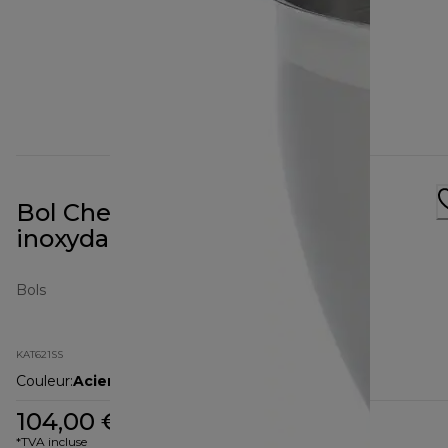
Bol Chef XL Elite en acier
inoxydable 6,7L KAT621SS
Bols
KAT621SS
Couleur
:
Acier inoxydable / argenté
104,00 €
*TVA incluse