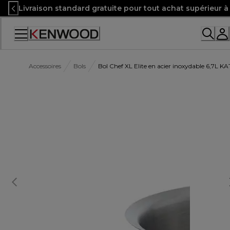
Skip
Livraison standard gratuite pour tout achat supérieur 
to
Content
Accessoires
Bols
Bol Chef XL Elite en acier inoxydable 6,7L K