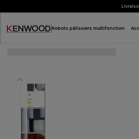
Skip
Livrais
to
Content
Robots pâtissiers multifonction
Acc