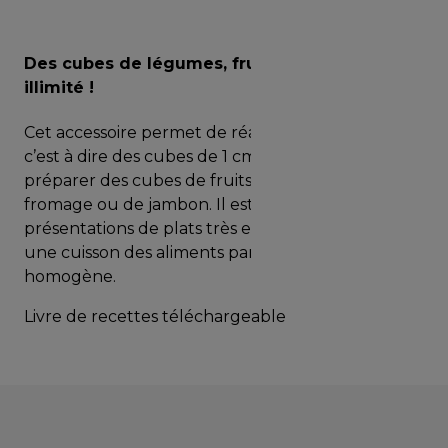
Des cubes de légumes, fruits et fromages en
illimité !
Cet accessoire permet de réaliser de la brunoise,
c’est à dire des cubes de 1 cm. Il est possible de
préparer des cubes de fruits, de légumes, de
fromage ou de jambon. Il est idéal pour des
présentations de plats très esthétiques et pour
une cuisson des aliments parfaitement
homogène.
Livre de recettes téléchargeable