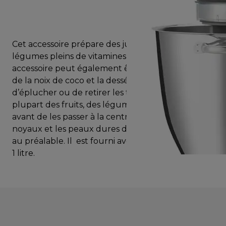
Cet accessoire prépare des jus de fruits ou de
légumes pleins de vitamines et minéraux. Cet
accessoire peut également être utilisé pour râper
de la noix de coco et la dessécher. Il n’est pas utile
d’éplucher ou de retirer les trognons de la
plupart des fruits, des légumes ou du gingembre
avant de les passer à la centrifugeuse. Seuls les
noyaux et les peaux dures doivent être enlevés
au préalable. Il est fourni avec une carafe à jus de
1 litre.