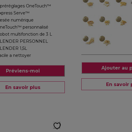
 préréglages OneTouch™
xpress Serve™
esée numérique
neTouch™ personnalisé
obot multifonction de 3 L
LENDER PERSONNEL
LENDER 1,5L
acile a nettoyer
Ajouter au 
Préviens-moi
En savoir 
En savoir plus