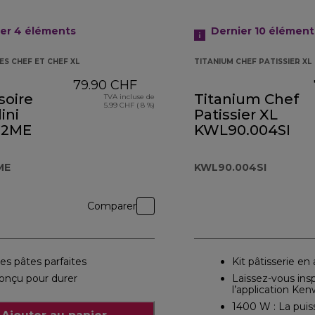
ier 4
éléments
Dernier 10
élément
ES CHEF ET CHEF XL
TITANIUM CHEF PATISSIER XL
79.90 CHF
soire
Titanium Chef
TVA incluse de
5.99 CHF ( 8 %)
ini
Patissier XL
82ME
KWL90.004SI
ME
KWL90.004SI
Comparer
es pâtes parfaites
Kit pâtisserie en
onçu pour durer
Laissez-vous insp
l’application Ke
1400 W : La puis