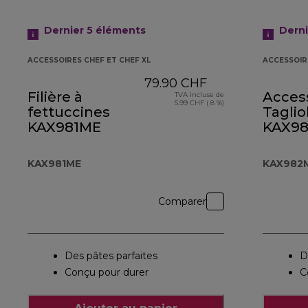
Dernier 5
éléments
Dern
ACCESSOIRES CHEF ET CHEF XL
ACCESSOIR
79.90 CHF
Filière à
Acces
TVA incluse de
5.99 CHF ( 8 %)
fettuccines
Tagliol
KAX981ME
KAX9
KAX981ME
KAX982
Comparer
Des pâtes parfaites
D
Conçu pour durer
C