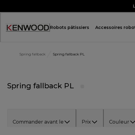
Skip
to
Content
Robots pâtissiers
Accessoires robot
Accessibility
Statement
Spring fallback
Spring fallback PL
Spring fallback PL
Commander avant le
Prix
Couleur