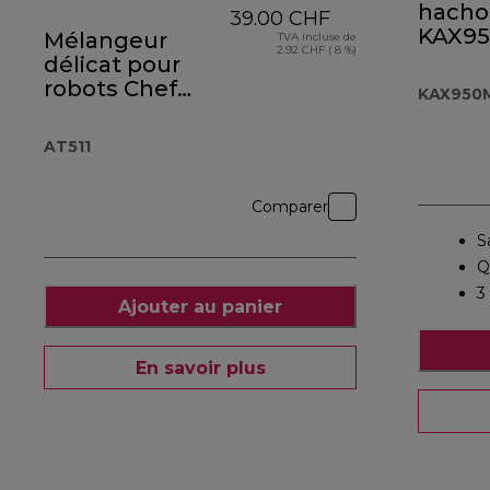
hacho
39.00 CHF
KAX9
Mélangeur
TVA incluse de
2.92 CHF ( 8 %)
délicat pour
robots Chef
KAX950
AT511
AT511
Comparer
S
Q
3
Ajouter au panier
En savoir plus