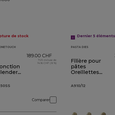
pture de stock
Dernier 5
éléments
 ONETOUCH
PASTA DIES
189.00 CHF
Filière pour
TVA incluse de
14.16 CHF ( 8 %)
fonction
pâtes
blender
Oreillettes
ro
AT910013
ouch
850SS
A910/12
.850SS
Comparer