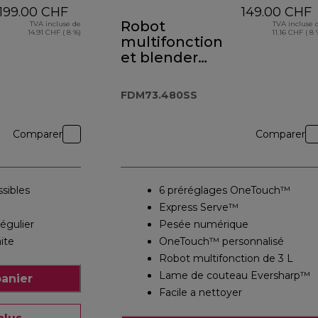
199.00 CHF
149.00 CHF
Robot
TVA incluse de
TVA incluse 
14.91 CHF ( 8 %)
11.16 CHF ( 8 
multifonction
et blender
MultiPro
OneTouch
FDM73.480SS
FDM73.480SS
Comparer
Comparer
ssibles
6 préréglages OneTouch™
Express Serve™
égulier
Pesée numérique
aite
OneTouch™ personnalisé
Robot multifonction de 3 L
Lame de couteau Eversharp™
panier
Facile a nettoyer