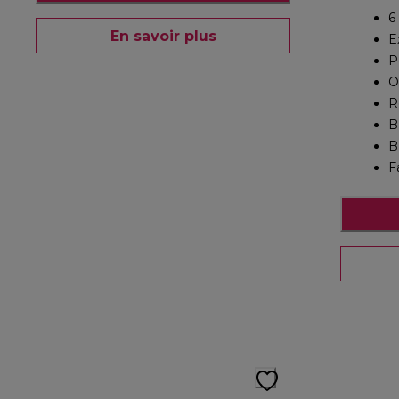
6
En savoir plus
E
P
O
R
B
B
F