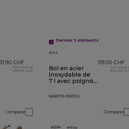
Dernier 5
éléments
BOLS
31.90 CHF
119.00 CHF
Bol en acier
TVA incluse de
TVA incluse 
2.39 CHF ( 8 %)
8.92 CHF ( 8 
inoxydable de
7 l avec poignée
KAB70.000SS
KAB70.000SS
Comparer
Comparer