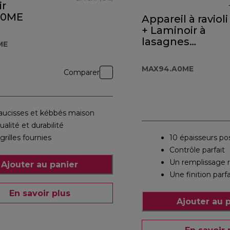
ir
50ME
Appareil à ravioli
+ Laminoir à
lasagnes
ME
MAX94.A0ME
MAX94.A0ME
Comparer
aucisses et kébbés maison
ualité et durabilité
 grilles fournies
10 épaisseurs po
Contrôle parfait
Un remplissage r
Ajouter au panier
Une finition parf
En savoir plus
Ajouter au 