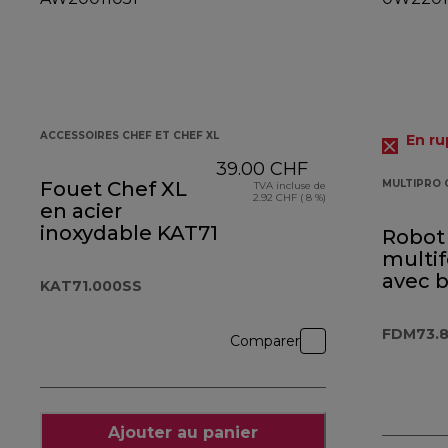
ACCESSOIRES CHEF ET CHEF XL
En ru
39.00 CHF
Fouet Chef XL
MULTIPRO
TVA incluse de
2.92 CHF ( 8 %)
en acier
inoxydable KAT71.000SS
Robot
multi
avec 
KAT71.000SS
MultiP
OneT
FDM73.
Comparer
FDM73
Ajouter au panier