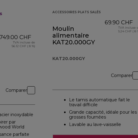
ACCESSOIRES PLATS SALÉS
s
69.90 CHF
Moulin
TVA incluse 
5.24 CHF ( 8 
alimentaire
749.00 CHF
KAT20.000GY
TVA incluse de
56.12 CHF ( 8 %)
KAT20.000GY
Comparer
Comparer
Le tamis automatique fait le
travail difficile
Grande capacité, idéale pour les
 acier inoxydable
grosses fournées
irer par
Lavable au lave-vaisselle
nwood World
sance parfaite