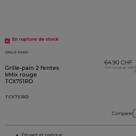
En rupture de stock
GRILLE-PAINS
64.90 CHF
Grille-pain 2 fentes
TVA incluse de 4.86
( 
kMix rouge
TCX751RD
TCX751RD
Comparer
Élégant et pratique