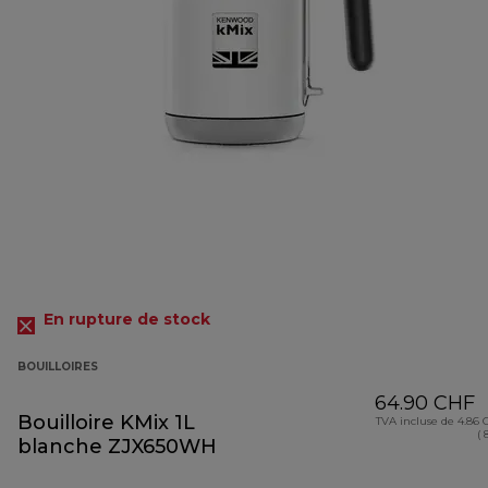
En rupture de stock
BOUILLOIRES
64.90 CHF
Bouilloire KMix 1L
TVA incluse de 4.86
( 
blanche ZJX650WH