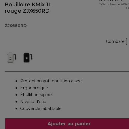
Bouilloire KMix 1L
TVA incluse de 4.86
( 
rouge ZJX650RD
ZJX650RD
Comparer
Protection anti-ebullition a sec
Ergonomique
Ébullition rapide
Niveau d’eau
Couvercle rabattable
Ajouter au panier