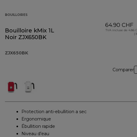
BOUILLOIRES
64.90 CHF
Bouilloire kMix 1L
TVA incluse de 4.86
( 
Noir ZJX650BK
ZJX650BK
Comparer
Protection anti-ebullition a sec
Ergonomique
Ébullition rapide
Niveau d’eau