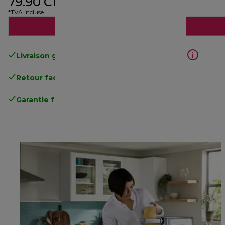
79.90 CHF
*TVA incluse
Ajouter au panier
Livraison gratuite
à partir d'un achat de 50 CHF
Retour facile
.
Garantie fabricant complète
.