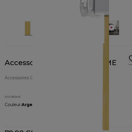
Accessoire Linguini KAX983ME
Accessoires Chef et Chef XL
KAX983ME
Couleur
:
Argent