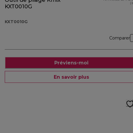
Outil de pliage Kmix
( 
KXT0010G
KXT0010G
Comparer
Préviens-moi
En savoir plus