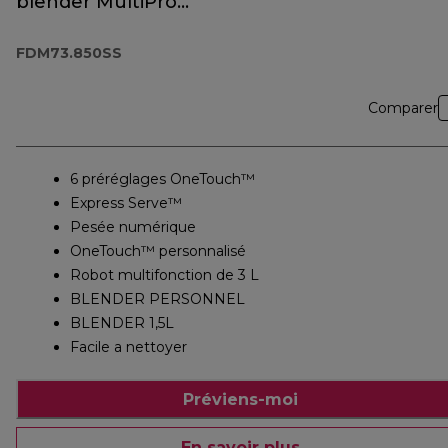
blender MultiPro
OneTouch
FDM73.850SS
FDM73.850SS
Comparer
6 préréglages OneTouch™
Express Serve™
Pesée numérique
OneTouch™ personnalisé
Robot multifonction de 3 L
BLENDER PERSONNEL
BLENDER 1,5L
Facile a nettoyer
Préviens-moi
En savoir plus