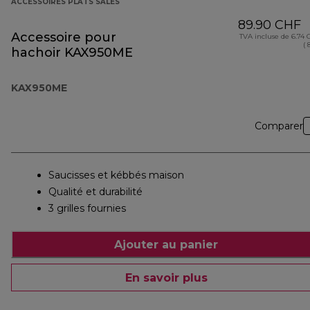
ACCESSOIRES PLATS SALÉS
89.90 CHF
Accessoire pour
TVA incluse de 6.74
( 
hachoir KAX950ME
KAX950ME
Comparer
Saucisses et kébbés maison
Qualité et durabilité
3 grilles fournies
Ajouter au panier
En savoir plus