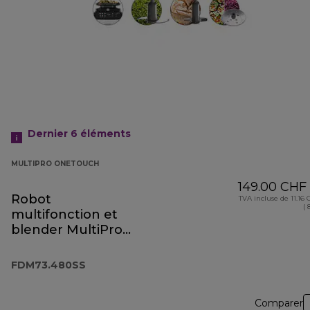
Dernier 6
éléments
MULTIPRO ONETOUCH
149.00 CHF
Robot
TVA incluse de 11.16
( 
multifonction et
blender MultiPro
OneTouch
FDM73.480SS
FDM73.480SS
Comparer