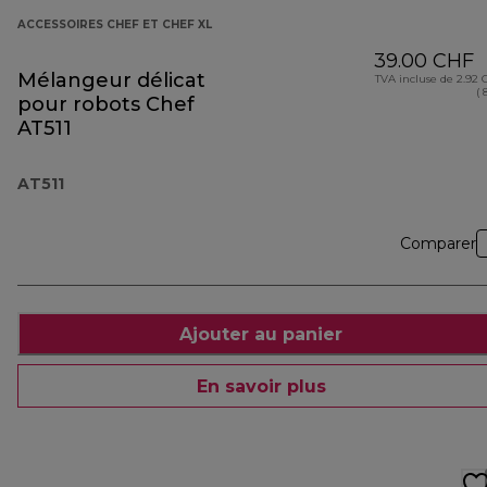
ACCESSOIRES CHEF ET CHEF XL
39.00 CHF
Mélangeur délicat
TVA incluse de 2.92
( 
pour robots Chef
AT511
AT511
Comparer
Ajouter au panier
En savoir plus