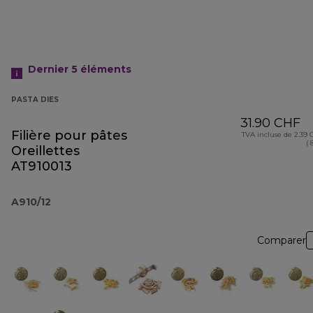
Dernier 5
éléments
PASTA DIES
31.90 CHF
Filière pour pâtes
TVA incluse de 2.39
( 
Oreillettes
AT910013
A910/12
Comparer