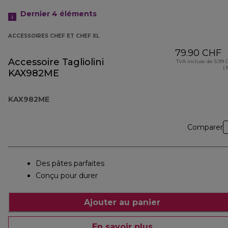
Dernier 4
éléments
ACCESSOIRES CHEF ET CHEF XL
79.90 CHF
Accessoire Tagliolini
TVA incluse de 5.99
( 
KAX982ME
KAX982ME
Comparer
Des pâtes parfaites
Conçu pour durer
Ajouter au panier
En savoir plus