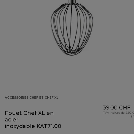
ACCESSOIRES CHEF ET CHEF XL
39.00 CHF
Fouet Chef XL en
TVA incluse de 2.92
( 
acier
inoxydable KAT71.000SS