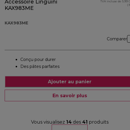
Accessoire Linguini
TVA incluse de 5.99
( 
KAX983ME
KAX983ME
Comparer
Conçu pour durer
Des pâtes parfaites
Ajouter au panier
En savoir plus
Vous visualisez
14
des
41
produits