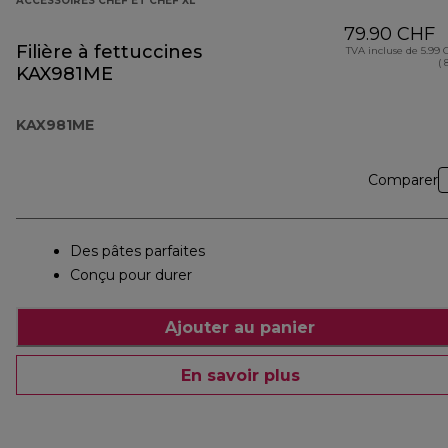
ACCESSOIRES CHEF ET CHEF XL
79.90 CHF
Filière à fettuccines
TVA incluse de 5.99
( 
KAX981ME
KAX981ME
Comparer
Des pâtes parfaites
Conçu pour durer
Ajouter au panier
En savoir plus