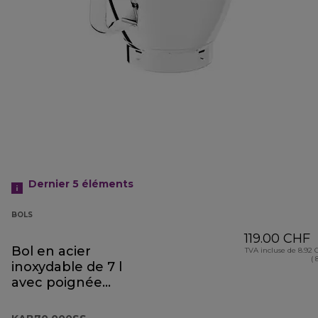
Dernier 5
éléments
BOLS
119.00 CHF
Bol en acier
TVA incluse de 8.92
( 
inoxydable de 7 l
avec poignée
KAB70.000SS