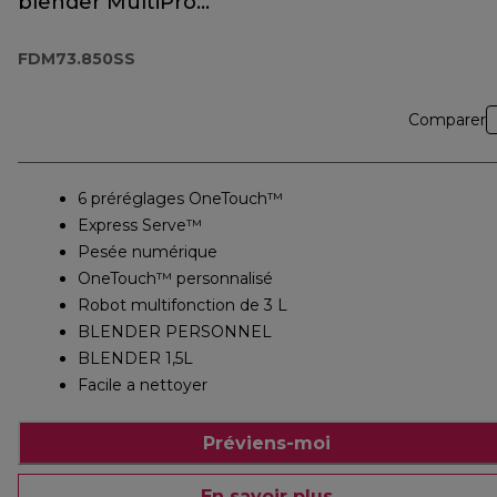
blender MultiPro
OneTouch
FDM73.850SS
FDM73.850SS
Comparer
6 préréglages OneTouch™
Express Serve™
Pesée numérique
OneTouch™ personnalisé
Robot multifonction de 3 L
BLENDER PERSONNEL
BLENDER 1,5L
Facile a nettoyer
Préviens-moi
En savoir plus