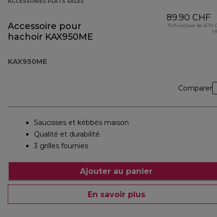
ACCESSOIRES PLATS SALÉS
89.90 CHF
Accessoire pour
TVA incluse de 6.74
( 
hachoir KAX950ME
KAX950ME
Comparer
Saucisses et kébbés maison
Qualité et durabilité
3 grilles fournies
Ajouter au panier
En savoir plus