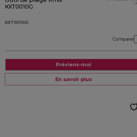
Outil de pliage Kmix
( 
KXT0010G
KXT0010G
Comparer
Préviens-moi
En savoir plus