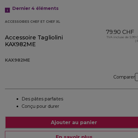
Dernier 4
éléments
ACCESSOIRES CHEF ET CHEF XL
79.90 CHF
Accessoire Tagliolini
TVA incluse de 5.99
( 
KAX982ME
KAX982ME
Comparer
Des pâtes parfaites
Conçu pour durer
Ajouter au panier
En savoir plus