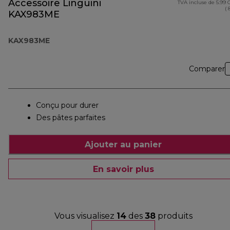
Accessoire Linguini
TVA incluse de 5.99
( 
KAX983ME
KAX983ME
Comparer
Conçu pour durer
Des pâtes parfaites
Ajouter au panier
En savoir plus
Vous visualisez
14
des
38
produits