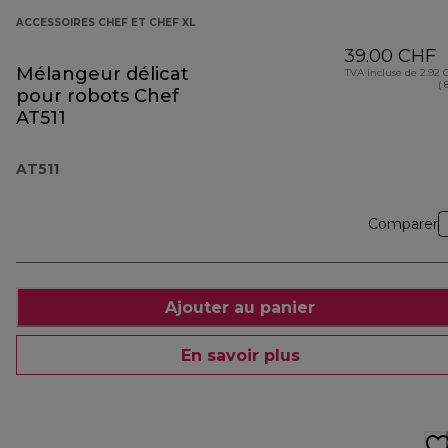
ACCESSOIRES CHEF ET CHEF XL
39.00 CHF
Mélangeur délicat
TVA incluse de 2.92
( 
pour robots Chef
AT511
AT511
Comparer
Ajouter au panier
En savoir plus