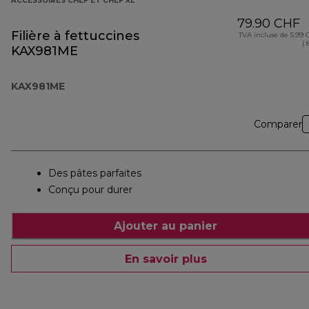
ACCESSOIRES CHEF ET CHEF XL
79.90 CHF
Filière à fettuccines
TVA incluse de 5.99
( 
KAX981ME
KAX981ME
Comparer
Des pâtes parfaites
Conçu pour durer
Ajouter au panier
En savoir plus