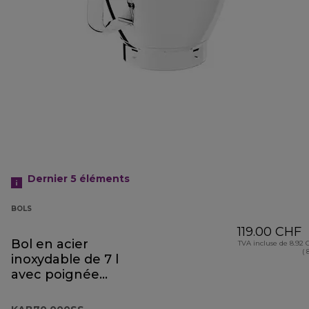
Dernier 5
éléments
BOLS
119.00 CHF
Bol en acier
TVA incluse de 8.92
( 
inoxydable de 7 l
avec poignée
KAB70.000SS