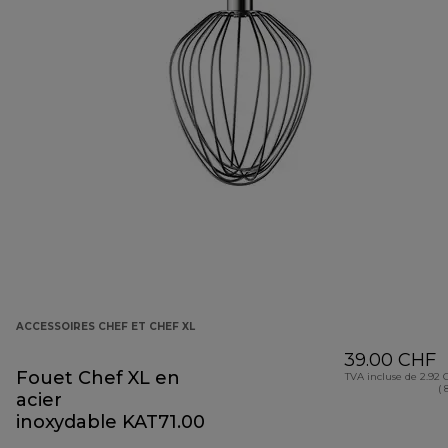
ACCESSOIRES CHEF ET CHEF XL
39.00 CHF
Fouet Chef XL en
TVA incluse de 2.92
( 
acier
inoxydable KAT71.000SS