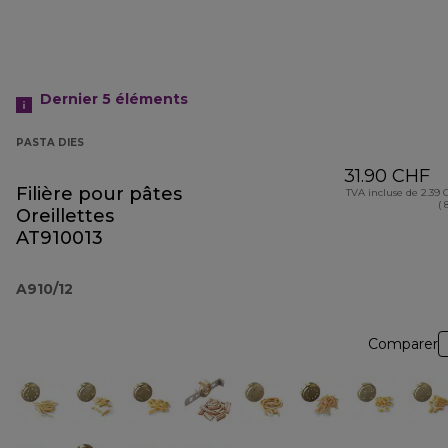
Dernier 5
éléments
PASTA DIES
31.90 CHF
Filière pour pâtes
TVA incluse de 2.39
( 
Oreillettes
AT910013
A910/12
Comparer