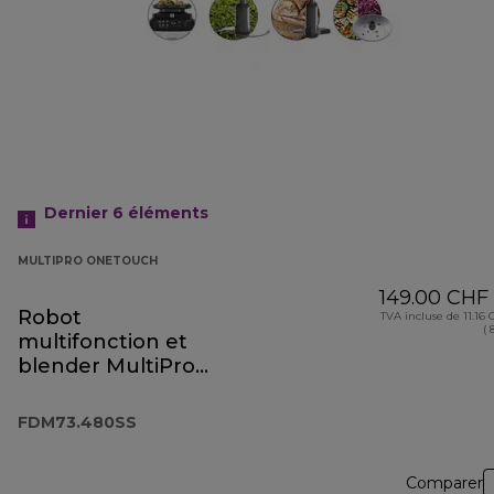
Dernier 6
éléments
MULTIPRO ONETOUCH
149.00 CHF
Robot
TVA incluse de 11.16
( 
multifonction et
blender MultiPro
OneTouch
FDM73.480SS
FDM73.480SS
Comparer