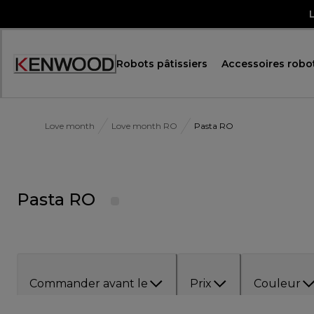
Skip
to
Content
Robots pâtissiers
Accessoires robot
Accessibility
Statement
Love month
Love month RO
Pasta RO
Pasta RO
Commander avant le
Prix
Couleur