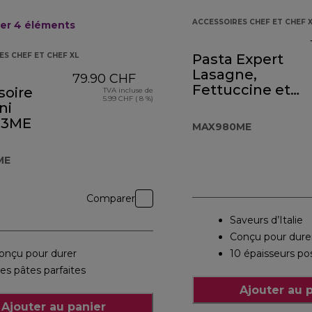
ACCESSOIRES CHEF ET CHEF 
ier 4
éléments
ES CHEF ET CHEF XL
Pasta Expert
Lasagne,
79.90 CHF
Fettuccine et
soire
TVA incluse de
5.99 CHF ( 8 %)
Spaghetti
ni
83ME
MAX980ME
ME
Comparer
Saveurs d’Italie
Conçu pour dure
onçu pour durer
10 épaisseurs po
es pâtes parfaites
Ajouter au 
Ajouter au panier