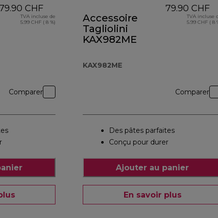
79.90 CHF
79.90 CHF
Accessoire
TVA incluse de
TVA incluse 
5.99 CHF ( 8 %)
5.99 CHF ( 8 
Tagliolini
KAX982ME
KAX982ME
Comparer
Comparer
tes
Des pâtes parfaites
r
Conçu pour durer
panier
Ajouter au panier
plus
En savoir plus