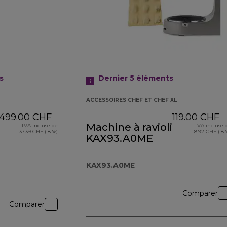
s
Dernier 5
éléments
ACCESSOIRES CHEF ET CHEF XL
499.00 CHF
119.00 CHF
Machine à ravioli
TVA incluse de
TVA incluse 
37.39 CHF ( 8 %)
8.92 CHF ( 8 
KAX93.A0ME
KAX93.A0ME
Comparer
Comparer