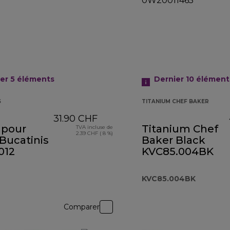
er 5
éléments
Dernier 10
élément
S
TITANIUM CHEF BAKER
31.90 CHF
e pour
Titanium Chef
TVA incluse de
2.39 CHF ( 8 %)
Bucatinis
Baker Black
012
KVC85.004BK
KVC85.004BK
Comparer