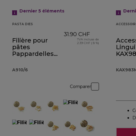
Dernier 5
éléments
Dern
PASTA DIES
ACCESSOIR
31.90 CHF
Filière pour
Acces
TVA incluse de
2.39 CHF ( 8 %)
pâtes
Lingui
Pappardelles
KAX9
AT910007
A910/6
KAX983
Comparer
C
D