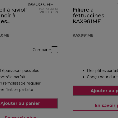
199.00 CHF
l à ravioli
Filière à
TVA incluse de
14.91 CHF ( 8 %)
noir à
fettuccines
nes
KAX981ME
4.A0ME
A0ME
KAX981ME
Comparer
0 épaisseurs possibles
Des pâtes parfai
ontrôle parfait
Conçu pour dure
n remplissage régulier
ne finition parfaite
Ajouter au 
Ajouter au panier
En savoir 