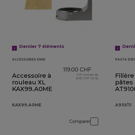
Dernier 7
éléments
Derni
ACCESSOIRES KMIX
PASTA DIE
119.00 CHF
Accessoire à
Filièr
TVA incluse de
8.92 CHF ( 8 %)
rouleau XL
pâtes 
KAX99.A0ME
AT910
KAX99.A0ME
A910/11
Comparer