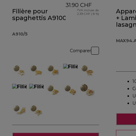
31.90 CHF
Filière pour
Apparei
TVA incluse de
2.39 CHF ( 8 %)
spaghettis A910006
+ Lami
lasag
MAX9
A910/5
MAX94.
Comparer
1
C
U
U