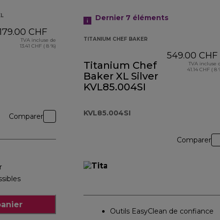
XL
Dernier 7
éléments
179.00 CHF
TITANIUM CHEF BAKER
TVA incluse de
13.41 CHF ( 8 %)
549.00 CHF
Titanium Chef
TVA incluse 
41.14 CHF ( 8 
Baker XL Silver
KVL85.004SI
KVL85.004SI
Comparer
Comparer
r
ssibles
panier
Outils EasyClean de confiance