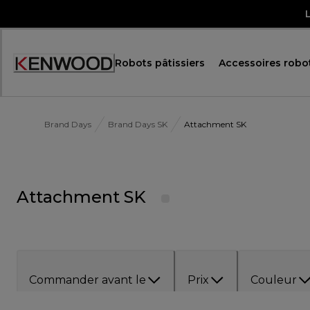
Skip
to
Content
Robots pâtissiers
Accessoires robot
Accessibility
Statement
Brand Days
Brand Days SK
Attachment SK
Attachment SK
Commander avant le
Prix
Couleur