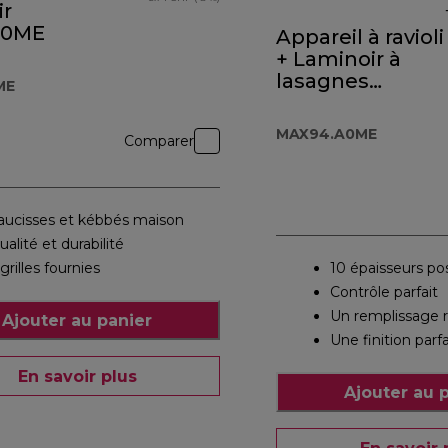
ir
50ME
Appareil à ravioli
+ Laminoir à
lasagnes
ME
MAX94.A0ME
MAX94.A0ME
Comparer
aucisses et kébbés maison
ualité et durabilité
 grilles fournies
10 épaisseurs po
Contrôle parfait
Un remplissage r
Ajouter au panier
Une finition parf
En savoir plus
Ajouter au 