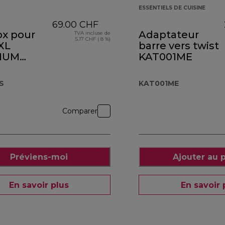
ESSENTIELS DE CUISINE
69.00 CHF
ox pour
Adaptateur
TVA incluse de
5.17 CHF ( 8 %)
XL
barre vers twist
IUM
KAT001ME
1SS
S
KAT001ME
Comparer
Préviens-moi
Ajouter au 
En savoir plus
En savoir 