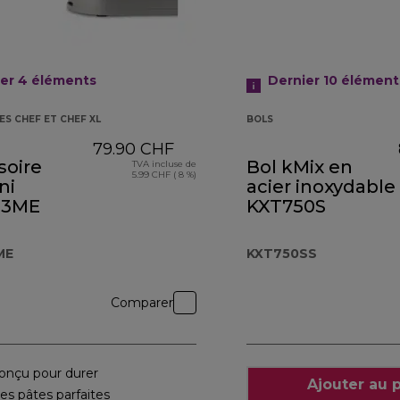
ier 4
éléments
Dernier 10
élément
ES CHEF ET CHEF XL
BOLS
79.90 CHF
soire
Bol kMix en
TVA incluse de
5.99 CHF ( 8 %)
ni
acier inoxydable
83ME
KXT750S
ME
KXT750SS
Comparer
onçu pour durer
Ajouter au 
es pâtes parfaites