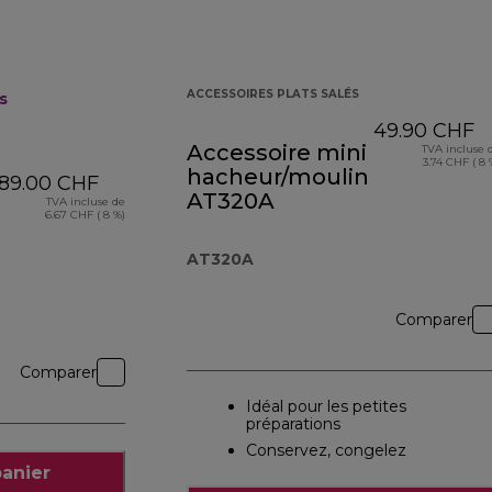
ACCESSOIRES PLATS SALÉS
s
49.90 CHF
Accessoire mini
TVA incluse 
3.74 CHF ( 8 
hacheur/moulin
89.00 CHF
AT320A
TVA incluse de
6.67 CHF ( 8 %)
AT320A
Comparer
Comparer
Idéal pour les petites
préparations
Conservez, congelez
panier