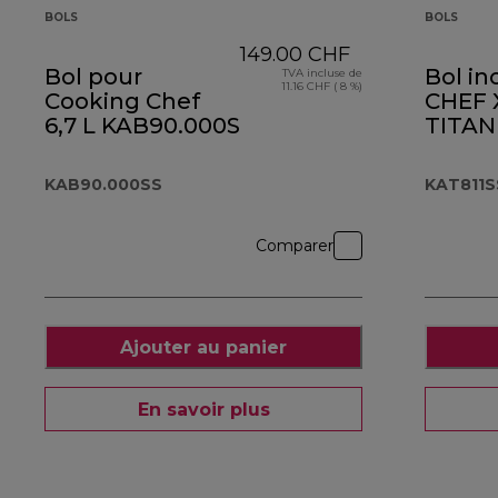
BOLS
BOLS
149.00 CHF
Bol pour
Bol in
TVA incluse de
11.16 CHF ( 8 %)
Cooking Chef
CHEF 
6,7 L KAB90.000SS
TITAN
KAT81
KAB90.000SS
KAT811S
Comparer
Ajouter au panier
En savoir plus