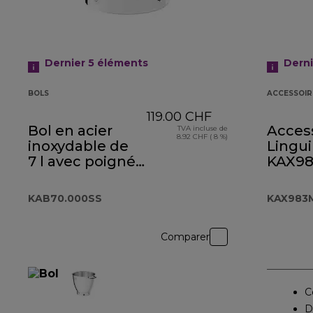
Dernier 5
éléments
Dern
BOLS
ACCESSOIR
119.00 CHF
Bol en acier
Acces
TVA incluse de
8.92 CHF ( 8 %)
inoxydable de
Lingui
7 l avec poignée
KAX9
KAB70.000SS
KAB70.000SS
KAX983
Comparer
C
D