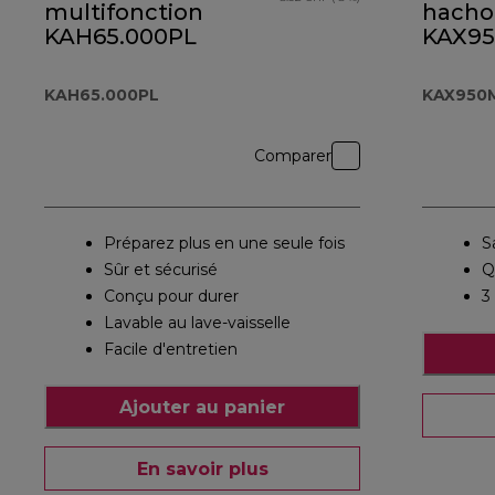
multifonction
hacho
KAH65.000PL
KAX9
KAH65.000PL
KAX950
Comparer
Préparez plus en une seule fois
S
Sûr et sécurisé
Q
Conçu pour durer
3
Lavable au lave-vaisselle
Facile d'entretien
Ajouter au panier
En savoir plus