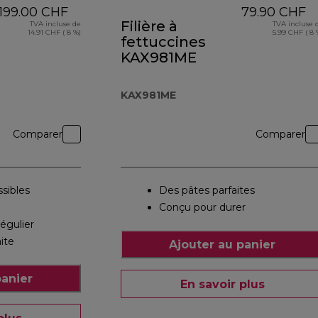
199.00 CHF
79.90 CHF
Filière à
TVA incluse de
TVA incluse 
14.91 CHF ( 8 %)
5.99 CHF ( 8 
fettuccines
KAX981ME
KAX981ME
Comparer
Comparer
ssibles
Des pâtes parfaites
Conçu pour durer
égulier
aite
Ajouter au panier
panier
En savoir plus