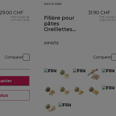
PASTA DIES
29.00 CHF
31.90 CHF
Filière pour
TVA incluse de
TVA incluse 
2.17 CHF ( 8 %)
2.39 CHF ( 8 
pâtes
Oreillettes
AT910013
A910/12
Comparer
Comparer
panier
plus