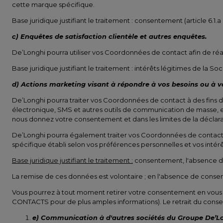
cette marque spécifique.
Base juridique justifiant le traitement : consentement (article 6.1.
c) Enquêtes de satisfaction clientèle et autres enquêtes.
De’Longhi pourra utiliser vos Coordonnées de contact afin de réali
Base juridique justifiant le traitement : intérêts légitimes de la Soc
d) Actions marketing visant à répondre à vos besoins ou à vo
De’Longhi pourra traiter vos Coordonnées de contact à des fins 
électronique, SMS et autres outils de communication de masse, et
nous donnez votre consentement et dans les limites de la décla
De’Longhi pourra également traiter vos Coordonnées de contact, I
spécifique établi selon vos préférences personnelles et vos inté
Base juridique justifiant le traitement :
consentement, l'absence de 
La remise de ces données est volontaire ; en l'absence de consen
Vous pourrez à tout moment retirer votre consentement en vous
CONTACTS pour de plus amples informations). Le retrait du consen
e) Communication à d'autres sociétés du Groupe De’Lo