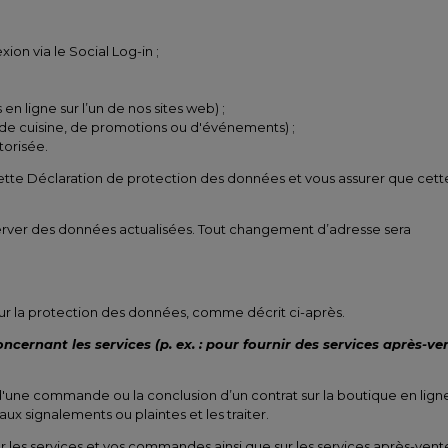
ion via le Social Log-in ;
ligne sur l’un de nos sites web) ;
s de cuisine, de promotions ou d'événements) ;
torisée.
 cette Déclaration de protection des données et vous assurer que cett
erver des données actualisées. Tout changement d’adresse sera
 sur la protection des données, comme décrit ci-après.
ernant les services (p. ex. : pour fournir des services après-ve
d'une commande ou la conclusion d’un contrat sur la boutique en lign
ux signalements ou plaintes et les traiter.
 les services et vos commandes ainsi que sur les services après-vent