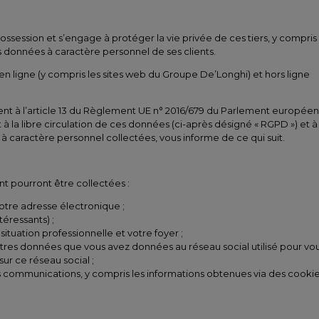
session et s’engage à protéger la vie privée de ces tiers, y compris
es données à caractère personnel de ses clients.
ligne (y compris les sites web du Groupe De’Longhi) et hors ligne
ment à l’article 13 du Règlement UE n° 2016/679 du Parlement européen
 à la libre circulation de ces données (ci-après désigné « RGPD ») et à
 à caractère personnel collectées, vous informe de ce qui suit.
t pourront être collectées :
tre adresse électronique ;
éressants) ;
ituation professionnelle et votre foyer ;
autres données que vous avez données au réseau social utilisé pour vo
ur ce réseau social ;
z nos communications, y compris les informations obtenues via des cooki