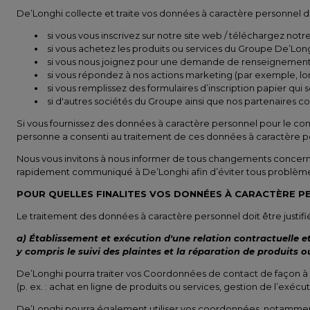
De’Longhi collecte et traite vos données à caractère personnel dan
si vous vous inscrivez sur notre site web / téléchargez notre
si vous achetez les produits ou services du Groupe De’Long
si vous nous joignez pour une demande de renseignements
si vous répondez à nos actions marketing (par exemple, lo
si vous remplissez des formulaires d’inscription papier qui
si d'autres sociétés du Groupe ainsi que nos partenaires
Si vous fournissez des données à caractère personnel pour le com
personne a consenti au traitement de ces données à caractère p
Nous vous invitons à nous informer de tous changements concern
rapidement communiqué à De’Longhi afin d’éviter tous problèmes d
POUR QUELLES FINALITES VOS DONNÉES À CARACTÈRE PE
Le traitement des données à caractère personnel doit être justifi
a) Établissement et exécution d'une relation contractuelle e
y compris le suivi des plaintes et la réparation de produits ou
De’Longhi pourra traiter vos Coordonnées de contact de façon à é
(p. ex. : achat en ligne de produits ou services, gestion de l’exé
De’Longhi pourra également utiliser vos coordonnées, notamment v