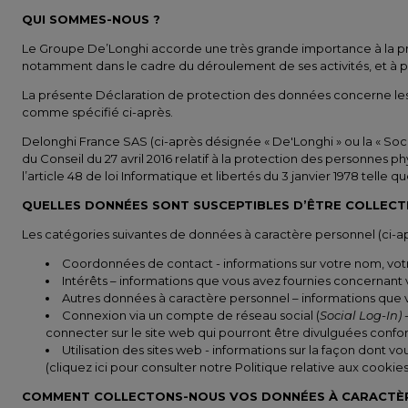
QUI SOMMES-NOUS ?
Le Groupe De’Longhi accorde une très grande importance à la prot
notamment dans le cadre du déroulement de ses activités, et à port
La présente Déclaration de protection des données concerne les
comme spécifié ci-après.
Delonghi France SAS (ci-après désignée « De'Longhi » ou la « Soci
du Conseil du 27 avril 2016 relatif à la protection des personnes 
l’article 48 de loi Informatique et libertés du 3 janvier 1978 tel
QUELLES DONNÉES SONT SUSCEPTIBLES D’ÊTRE COLLECT
Les catégories suivantes de données à caractère personnel (ci-a
Coordonnées de contact - informations sur votre nom, vot
Intérêts – informations que vous avez fournies concernant 
Autres données à caractère personnel – informations que vou
Connexion via un compte de réseau social (
Social Log-In)
connecter sur le site web qui pourront être divulguées confo
Utilisation des sites web - informations sur la façon dont v
(cliquez ici pour consulter notre Politique relative aux cookies 
COMMENT COLLECTONS-NOUS VOS DONNÉES À CARACTÈR