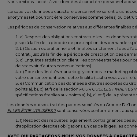
Nous limitons l’accès à vos données à caractère personnel aux seul
Lorsque vos données à caractère personnel ne seront plus nécessa
anonymes (et pourront être conservées comme telles) ou détruite
Les périodes de conservation relatives aux différentes finalités dé
a) Respect des obligations contractuelles : les données trai
jusqu'à la fin de la période de prescription des demandes spéc
b) Gestion opérationnelle et finalités strictement liées à l’
contrat, jusqu'à la fin de la période de prescription des deman
c) Enquêtes satisfaction client : les données traitées pour 
de recevoir d’autres communications).
d) Pour des finalités marketing, y compris le marketing cib
votre consentement pour cette finalité (sauf si vous avez ref
e) Communication des données à d'autres sociétés du Groupe
points a), b), c) et f) de la section
POUR QUELLES FINALITES
V
spécifications établies aux points a), b), c) et f) de la présente
Les données qui sont traitées par des sociétés du Groupe De’Longh
ELLES ÊTRE UTILISÉES ?
sont conservées conformément aux spécif
f) Respect des requêtes légalement contraignantes des auto
d'application desdites obligations. En cas de litiges, les do
AVEC QUI PARTAGEONS-NOUS VOS DONNÉES À CARACTÈR