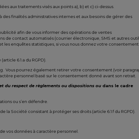
 aux traitements visés aux points a), b) et c) ci-dessus.
 à des finalités administratives internes et aux besoins de gérer des
blicité afin de vous informer des opérations de ventes
ens de contact automatisés (courrier électronique, SMS et autres outil
t les enquêtes statistiques, si vous nous donnez votre consentement
article 6.1.a du RGPD).
g. Vous pourrez également retirer votre consentement (voir paragr
ractère personnel basé sur le consentement donné avant son retrait.
 et du respect de règlements ou dispositions ou
dans le cadre
ations ou s’en défendre.
e la Société consistant à protéger ses droits (article 6.1.f du RGPD).
té de vos données à caractère personnel.