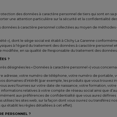
ection des données à caractère personnel de tiers qui sont en sa pos
er une attention particulière sur la sécurité et la confidentialité d
 données à caractère personnel collectées au moyen de méthodes en 
été »), dont le siège social est établi à Clichy La Garenne conformé
physiques à l'égard du traitement des données à caractère personnel et
le que modifiée, en sa qualité de Responsable du traitement des données
ÉES ?
près désignées les « Données à caractère personnel ») vous concernan
re adresse, votre numéro de téléphone, votre numéro de portable, vo
vos domaines d’intérêt (par exemple, les produits que vous trouvez int
s avez fournies sur votre date de naissance, votre formation, votre s
- informations relatives à votre compte de réseau social ainsi que d’
rmément aux préférences de confidentialité que vous aurez définies s
ous utilisez les sites web, sur la façon dont vous ouvrez ou transfére
qui établit les règles détaillées à cet effet).
E PERSONNEL ?