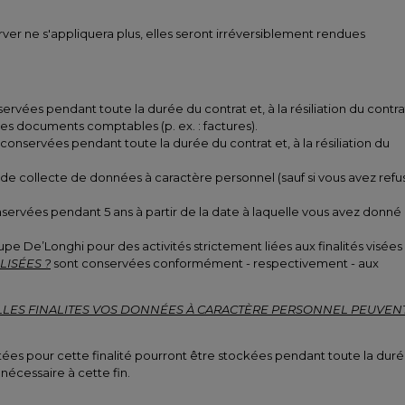
er ne s'appliquera plus, elles seront irréversiblement rendues
rvées pendant toute la durée du contrat et, à la résiliation du contra
des documents comptables (p. ex. : factures).
e conservées pendant toute la durée du contrat et, à la résiliation du
te de collecte de données à caractère personnel (sauf si vous avez refu
onservées pendant 5 ans à partir de la date à laquelle vous avez donné
 De’Longhi pour des activités strictement liées aux finalités visées
ISÉES ?
sont conservées conformément - respectivement - aux
LES FINALITES
VOS DONNÉES À CARACTÈRE PERSONNEL PEUVEN
itées pour cette finalité pourront être stockées pendant toute la dur
nécessaire à cette fin.