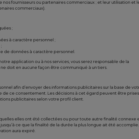
nos fournisseurs ou partenaires commerciaux ; et leur utilisation et l
rtenaires commerciaux).
quées ;
nées à caractère personnel ;
;
isie de données à caractère personnel.
notre application ou à nos services, vous serez responsable de la
 ne doit en aucune façon être communiqué à un tiers.
nnel afin d’envoyer des informations publicitaires sur la base de vot
mite de ce consentement. Les décisions à cet égard peuvent être prises
s publicitaires selon votre profil client.
elles elles ont été collectées ou pour toute autre finalité connexe 
usqu’à ce que la finalité de la durée la plus longue ait été accomplie.
ation aura expiré.