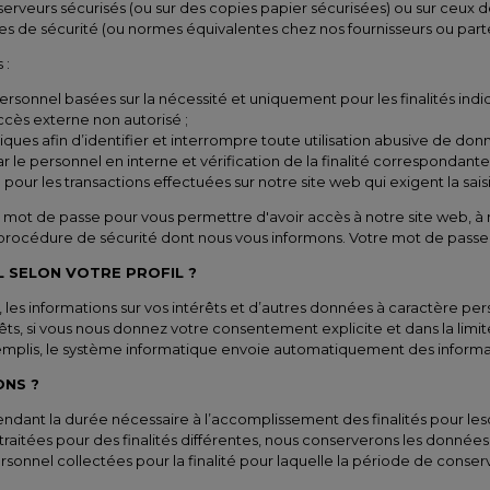
rveurs sécurisés (ou sur des copies papier sécurisées) ou sur ceux de 
ues de sécurité (ou normes équivalentes chez nos fournisseurs ou pa
 :
personnel basées sur la nécessité et uniquement pour les finalités indi
ccès externe non autorisé ;
ues afin d’identifier et interrompre toute utilisation abusive de don
le personnel en interne et vérification de la finalité correspondante 
 pour les transactions effectuées sur notre site web qui exigent la sa
n mot de passe pour vous permettre d'avoir accès à notre site web, à 
 procédure de sécurité dont nous vous informons. Votre mot de passe
 SELON VOTRE PROFIL ?
s informations sur vos intérêts et d’autres données à caractère perso
térêts, si vous nous donnez votre consentement explicite et dans la li
mplis, le système informatique envoie automatiquement des information
NS ?
nt la durée nécessaire à l’accomplissement des finalités pour lesqu
raitées pour des finalités différentes, nous conserverons les données j
onnel collectées pour la finalité pour laquelle la période de conserv