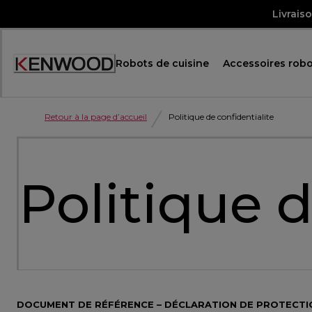
Skip
Livrais
to
Content
Robots de cuisine
Accessoires robo
Accessibility
Statement
Retour à la page d’accueil
Politique de confidentialite
Politique d
DOCUMENT DE RÉFÉRENCE – DÉCLARATION DE PROTECTI