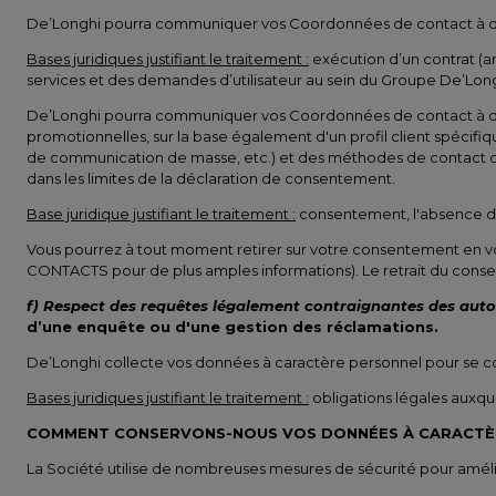
De’Longhi pourra communiquer vos Coordonnées de contact à d'autr
Bases juridiques justifiant le traitement :
exécution d’un contrat (art
services et des demandes d’utilisateur au sein du Groupe De’Long
De’Longhi pourra communiquer vos Coordonnées de contact à d'au
promotionnelles, sur la base également d'un profil client spécifi
de communication de masse, etc.) et des méthodes de contact cla
dans les limites de la déclaration de consentement.
Base juridique justifiant le traitement :
consentement, l'absence de 
Vous pourrez à tout moment retirer sur votre consentement en 
CONTACTS pour de plus amples informations). Le retrait du consen
f) Respect des requêtes légalement contraignantes des autori
d’une enquête ou d'une gestion des réclamations.
De’Longhi collecte vos données à caractère personnel pour se co
Bases juridiques justifiant le traitement :
obligations légales auxquel
COMMENT CONSERVONS-NOUS VOS DONNÉES À CARACTÈR
La Société utilise de nombreuses mesures de sécurité pour améliore