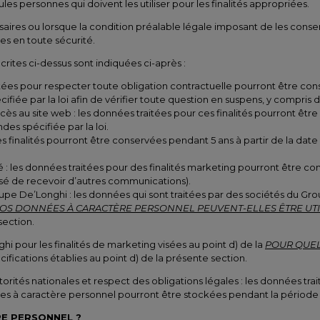
es personnes qui doivent les utiliser pour les finalités appropriées.
ires ou lorsque la condition préalable légale imposant de les conserv
s en toute sécurité.
crites ci-dessus sont indiquées ci-après :
tées pour respecter toute obligation contractuelle pourront être conse
ifiée par la loi afin de vérifier toute question en suspens, y compris 
accès au site web : les données traitées pour ces finalités pourront êtr
des spécifiée par la loi.
ces finalités pourront être conservées pendant 5 ans à partir de la da
lé : les données traitées pour des finalités marketing pourront être c
usé de recevoir d’autres communications).
 De’Longhi : les données qui sont traitées par des sociétés du Groupe
OS DONNÉES À CARACTÈRE PERSONNEL PEUVENT-ELLES ÊTRE UTIL
 section.
i pour les finalités de marketing visées au point d) de la
POUR QUEL
ications établies au point d) de la présente section.
rités nationales et respect des obligations légales : les données tra
nnées à caractère personnel pourront être stockées pendant la période 
E PERSONNEL ?