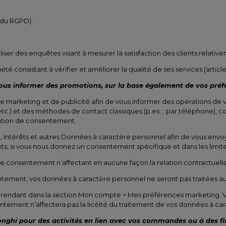
a du RGPD).
ser des enquêtes visant à mesurer la satisfaction des clients relative
iété consistant à vérifier et améliorer la qualité de ses services (article
us informer des promotions, sur la base également de vos préfér
de marketing et de publicité afin de vous informer des opérations de
c.) et des méthodes de contact classiques (p.ex. : par téléphone), c
ration de consentement.
ntérêts et autres Données à caractère personnel afin de vous envoyer
rêts, si vous nous donnez un consentement spécifique et dans les lim
consentement n’affectant en aucune façon la relation contractuelle (
tement, vos données à caractère personnel ne seront pas traitées au
 rendant dans la section Mon compte > Mes préférences marketing. 
tement n’affectera pas la licéité du traitement de vos données à ca
nghi pour des activités en lien avec vos commandes ou à des fi