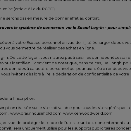
oumise (article 6.1.c du RGPD).
 ne serons pas en mesure de donner effet au contrat.
ravers le système de connexion via le Social Log-In - pour simpli
céder à votre Espace personnel en vue de : (i) télécharger depuis vo
 ou vous permettre de réaliser des achats en ligne.
g-In. De cette façon, vous n’aurez pas à saisir les données nécessaire
vous identifiez. Il convient de noter que, dans ce cas, De’Longhi pou
utres données à caractère personnel qui pourraient être rendues visib
s invitons dès lors à lire la déclaration de confidentialité de votre
der à l’inscription.
tion réalisée sur le site soit valable pour tous les sites gérés par la
onghi.com, www.braunhousehold.com, www.kenwoodworld.com.
, en vue de protéger les choix de l’utilisateur, tout consentement au
m/it) sera uniquement utilisé pour les supports publicitaires concer