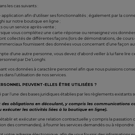
s les cas suivants :
 application afin d'utiliser ses fonctionnalités ; également par la connex
hi sur notre boutique en ligne ;
 ou un service après-vente ;
rsque vous complétez une carte-réponse ou renseignez vos données en 
 sont collectés de différentes façons (lors de démonstrations, de cour
 commerciaux fournissent des données vous concernant d’une façon au
pte d'une autre personne, vous devez d'abord veiller à lui faire lire
ersonnel par De’Longhi.
ant vos données à caractère personnel afin que nous puissions cons
ans l’utilisation de nos services.
RSONNEL PEUVENT-ELLES ÊTRE UTILISÉES ?
é par l’une des bases juridiques établies par les règlements existants
t des obligations en découlant, y compris les communications conc
 exécuter les activités liées à la boutique en ligne).
tablir et exécuter une relation contractuelle y compris la passation 
cution des commandes), à fournir les services demandés ou à répondre a
otre adresse électronique, afin de vous fournir des informations sur