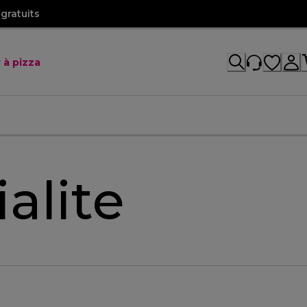
gratuits
 à pizza
alite