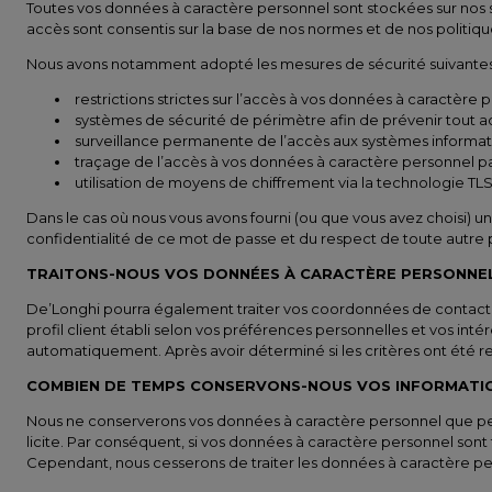
Toutes vos données à caractère personnel sont stockées sur nos se
accès sont consentis sur la base de nos normes et de nos politiq
Nous avons notamment adopté les mesures de sécurité suivantes
restrictions strictes sur l’accès à vos données à caractère 
systèmes de sécurité de périmètre afin de prévenir tout a
surveillance permanente de l’accès aux systèmes informatiq
traçage de l’accès à vos données à caractère personnel par 
utilisation de moyens de chiffrement via la technologie TLS
Dans le cas où nous vous avons fourni (ou que vous avez choisi) u
confidentialité de ce mot de passe et du respect de toute autre
TRAITONS-NOUS VOS DONNÉES À CARACTÈRE PERSONNEL
De’Longhi pourra également traiter vos coordonnées de contact, le
profil client établi selon vos préférences personnelles et vos in
automatiquement. Après avoir déterminé si les critères ont été re
COMBIEN DE TEMPS CONSERVONS-NOUS VOS INFORMATIO
Nous ne conserverons vos données à caractère personnel que penda
licite. Par conséquent, si vos données à caractère personnel sont t
Cependant, nous cesserons de traiter les données à caractère pers