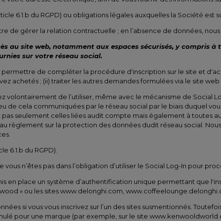
ticle 6.1.b du RGPD) ou obligations légales auxquelles la Société est s
 de gérer la relation contractuelle ; en l’absence de données, nous
accès au site web, notamment aux espaces sécurisés, y compris à t
urnies sur votre réseau social.
permettre de compléter la procédure d'inscription sur le site et d'ac
z achetés ; (ii) traiter les autres demandes formulées via le site web
cidez volontairement de l’utiliser, même avec le mécanisme de Social Lo
eu de cela communiquées par le réseau social par le biais duquel vous 
ont pas seulement celles liées audit compte mais également à toutes a
règlement sur la protection des données dudit réseau social. Nous vou
ces.
cle 6.1.b du RGPD).
vous n’êtes pas dans l’obligation d’utiliser le Social Log-In pour procé
s en place un système d’authentification unique permettant que l'inscrip
t « Kenwood » ou les sites www.delonghi.com, www.coffeelounge.del
ées si vous vous inscrivez sur l’un des sites susmentionnés. Toutefois
mulé pour une marque (par exemple, sur le site www.kenwooldworld.co