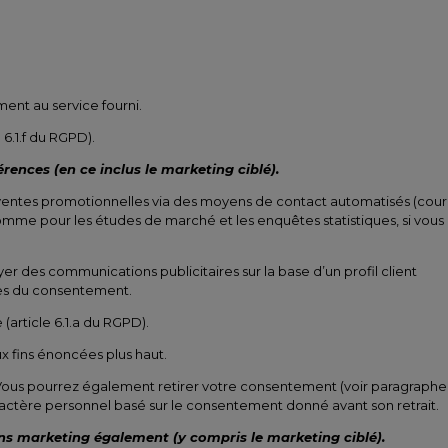
ment au service fourni.
 6.1.f du RGPD).
ences (en ce inclus le marketing ciblé).
 ventes promotionnelles via des moyens de contact automatisés (cour
omme pour les études de marché et les enquêtes statistiques, si vous
 des communications publicitaires sur la base d’un profil client
ites du consentement.
article 6.1.a du RGPD).
x fins énoncées plus haut.
Vous pourrez également retirer votre consentement (voir paragraphe
ractère personnel basé sur le consentement donné avant son retrait.
ns marketing également (y compris le marketing ciblé).