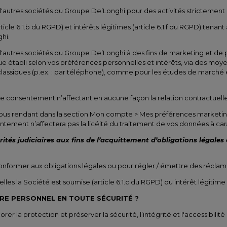
es sociétés du Groupe De’Longhi pour des activités strictement liées
icle 6.1.b du RGPD) et intérêts légitimes (article 6.1.f du RGPD) tenant
hi.
tres sociétés du Groupe De’Longhi à des fins de marketing et de pu
que établi selon vos préférences personnelles et intérêts, via des moy
ssiques (p.ex. : par téléphone), comme pour les études de marché e
consentement n’affectant en aucune façon la relation contractuelle (
vous rendant dans la section Mon compte > Mes préférences marketin
tement n’affectera pas la licéité du traitement de vos données à ca
tés judiciaires aux fins de l’acquittement d’obligations légales
nformer aux obligations légales ou pour régler / émettre des réclam
les la Société est soumise (article 6.1.c du RGPD) ou intérêt légitime d
E PERSONNEL EN TOUTE SÉCURITÉ ?
r la protection et préserver la sécurité, l’intégrité et l'accessibili