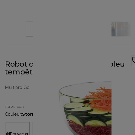
Robot culinaire MultiPro Go bleu
tempête FDP23.140GY
Multipro Go
FDP23.140GY
Couleur
:
Storm Blue