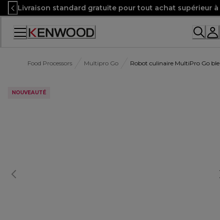
Skip
Livraison standard gratuite pour tout achat supérieur 
to
Content
Accessibility
Statement
Food Processors
Multipro Go
Robot culinaire MultiPro Go b
NOUVEAUTÉ