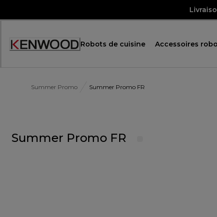
Skip
Livrais
to
Content
Robots de cuisine
Accessoires robo
Accessibility
Statement
Summer Promo
Summer Promo FR
Summer Promo FR