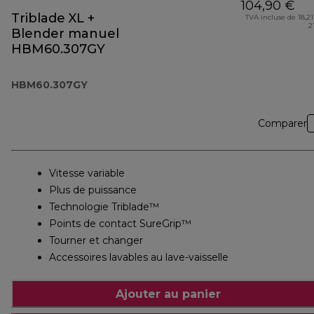
104,90 €
Triblade XL +
TVA incluse de 18,21
2
Blender manuel
HBM60.307GY
HBM60.307GY
Comparer
Vitesse variable
Plus de puissance
Technologie Triblade™
Points de contact SureGrip™
Tourner et changer
Accessoires lavables au lave-vaisselle
Ajouter au panier