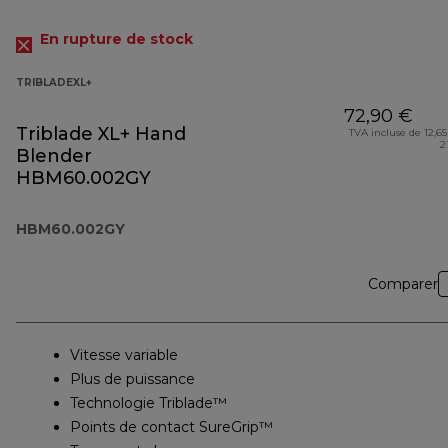
En rupture de stock
TRIBLADEXL+
72,90 €
Triblade XL+ Hand
TVA incluse de 12,65
2
Blender
HBM60.002GY
HBM60.002GY
Comparer
Vitesse variable
Plus de puissance
Technologie Triblade™
Points de contact SureGrip™