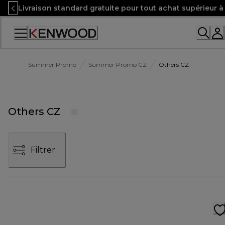
Skip
Livraison standard gratuite pour tout achat supérieur 
to
Content
Accessibility
Statement
Summer Promo
Summer Promo CZ
Others CZ
Others CZ
Filtrer