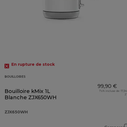
En rupture de stock
BOUILLOIRES
99,90 €
Bouilloire kMix 1L
TVA incluse de 17,34
2
Blanche ZJX650WH
ZJX650WH