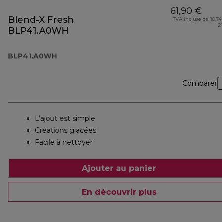
61,90 €
Blend-X Fresh
TVA incluse de 10,74
2
BLP41.A0WH
BLP41.A0WH
Comparer
L’ajout est simple
Créations glacées
Facile à nettoyer
Ajouter au panier
En découvrir plus