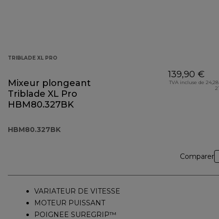
TRIBLADE XL PRO
139,90 €
Mixeur plongeant
TVA incluse de 24,28
2
Triblade XL Pro
HBM80.327BK
HBM80.327BK
Comparer
VARIATEUR DE VITESSE
MOTEUR PUISSANT
POIGNEE SUREGRIP™