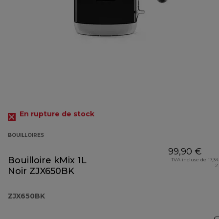
En rupture de stock
BOUILLOIRES
99,90 €
Bouilloire kMix 1L
TVA incluse de 17,34
2
Noir ZJX650BK
ZJX650BK