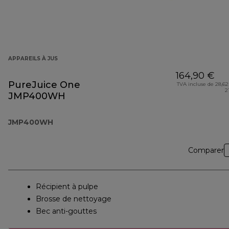
APPAREILS À JUS
164,90 €
PureJuice One
TVA incluse de 28,62
2
JMP400WH
JMP400WH
Comparer
Récipient à pulpe
Brosse de nettoyage
Bec anti-gouttes