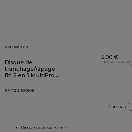
MULTIPRO GO
5,00 €
Disque de
TVA incluse de 0,87
2
tranchage/râpage
fin 2 en 1 MultiPro
Go FAT22.100ME
FAT22.100ME
Comparer
Disque réversible 2-en-1