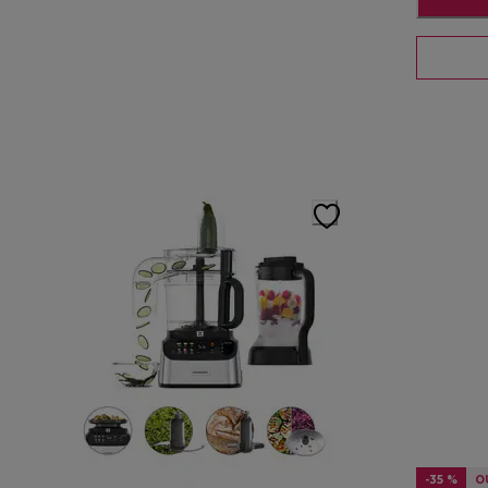
-35 %
O