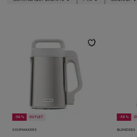
-36 %
OUTLET
-39 %
O
SOUPMAKERS
BLENDERS