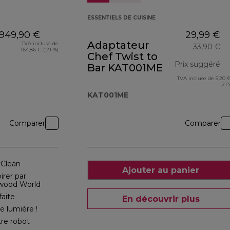
ESSENTIELS DE CUISINE
949,90 €
29,99 €
Adaptateur
TVA incluse de
33,90 €
164,86 € ( 21 %)
Chef Twist to
Prix suggéré
Bar KAT001ME
TVA incluse de 5,20 €
pr
21 
KAT001ME
Comparer
Comparer
yClean
Ajouter au panier
irer par
nwood World
faite
En découvrir plus
e lumière !
tre robot