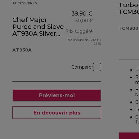
ACCESSOIRES
Turbo
TCM3
39,90 €
Chef Major
50,00 €
Puree and Sieve
TCM300
Prix suggéré
AT930A Silver
Polished
TVA incluse de 6,92 € (
prix original 50,00
21 %)
AT930A
Comparer
P
R
m
E
l
Préviens-moi
G
L
En découvrir plus
C
T