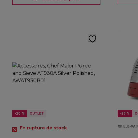
-20 %
OUTLET
-23 %
O
GRILLE-PAI
En rupture de stock