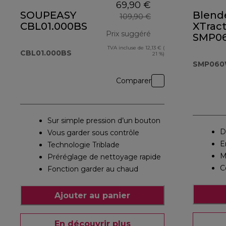
69,90 €
SOUPEASY
Blend
109,90 €
CBL01.000BS
XTract
Prix suggéré
SMP0
TVA incluse de 12,13 € (
prix original 109,90
CBL01.000BS
21 %)
SMP06
Comparer
Sur simple pression d’un bouton
D
Vous garder sous contrôle
E
Technologie Triblade
M
Préréglage de nettoyage rapide
C
Fonction garder au chaud
Ajouter au panier
En découvrir plus