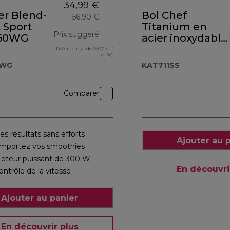
34,99 €
er Blend-
Bol Chef
56,90 €
 Sport
Titanium en
Prix suggéré
60WG
acier inoxydable
KAT711SS
TVA incluse de 6,07 € (
 €
prix original 56,90 €
21 %)
0WG
KAT711SS
Comparer
es résultats sans efforts
Ajouter au 
mportez vos smoothies
oteur puissant de 300 W
En découvri
ontrôle de la vitesse
Ajouter au panier
En découvrir plus