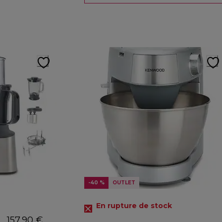
-40 %
OUTLET
En rupture de stock
157,90 €