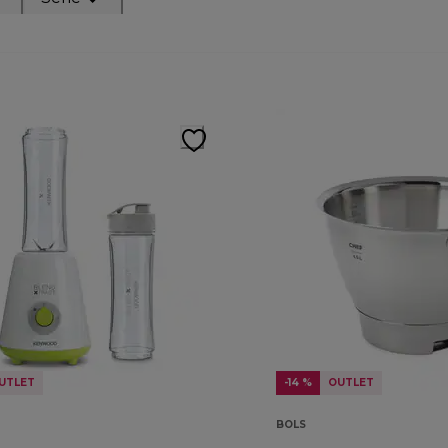
UTLET
-14 %
OUTLET
BOLS