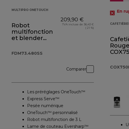
MULTIPRO ONETOUCH
En ru
209,90 €
Robot
CAFETIÈRES
TVA incluse de 36,43 €
( 21 %)
multifonction
et blender
Cafeti
MultiPro
Roug
OneTouch
COX7
FDM73.480SS
FDM73.480SS
COX750
Comparer
Les préréglages OneTouch™
Express Serve™
Pesée numérique
OneTouch™ personnalisé
Robot multifonction de 3 L
U
Lame de couteau Eversharp™