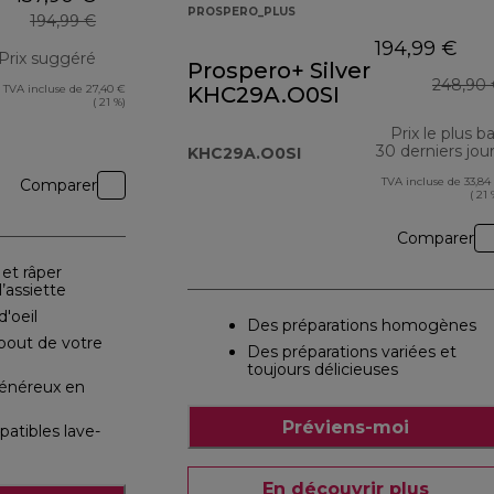
PROSPERO_PLUS
194,99 €
194,99 €
Prix suggéré
Prospero+ Silver
248,90 
TVA incluse de 27,40 €
KHC29A.O0SI
prix original 194,99 €
( 21 %)
Prix le plus b
30 derniers jou
KHC29A.O0SI
TVA incluse de 33,84
Comparer
( 21 
Comparer
 et râper
’assiette
d'oeil
Des préparations homogènes
bout de votre
Des préparations variées et
toujours délicieuses
énéreux en
Préviens-moi
atibles lave-
En découvrir plus