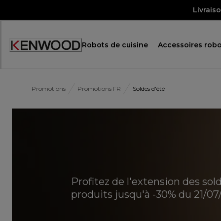
Skip
Livrais
to
Content
Robots de cuisine
Accessoires robo
Accessibility
Statement
Promotions
Promotions FR
Soldes d'été
Profitez de l'extension des sol
produits jusqu'à -30% du 21/0