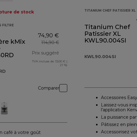
TITANIUM CHEF PATISSIER XL
pture de stock
 FILTRE
Titanium Chef
Patissier XL
74,90 €
KWL90.004SI
ère kMix
114,90 €
e
Prix suggéré
50RD
KWL90.004SI
TVA incluse de 13,00 € (
prix original 114,90 €
21 %)
RD
Comparer
Accessoires Eas
Laissez-vous insp
l’application Ke
La puissance par
Pâtissez en plein
Accessoirisez vo
n café à votre goût