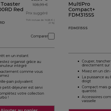
 Toaster
MultiPro
108,99 €
00RD Red
Compact+
Prix suggéré
FDM315SS
TVA incluse de 14,58 € (
prix original 108,99 €
RD
21 %)
FDM315SS
 €
Comparer
rêt en un instant
Couper, trancher
estez organisé grâce au
directement sur l
inuteur intégré
Mixez en un clin 
xactement comme vous
'aimez
La puissance au 
doigt
rille-pain polyvalent
Compact mais g
e petit-déjeuner est servi
quantité.
omplétez votre collection
Accessoires comp
urbo !
vaisselle
Ajouter au panier