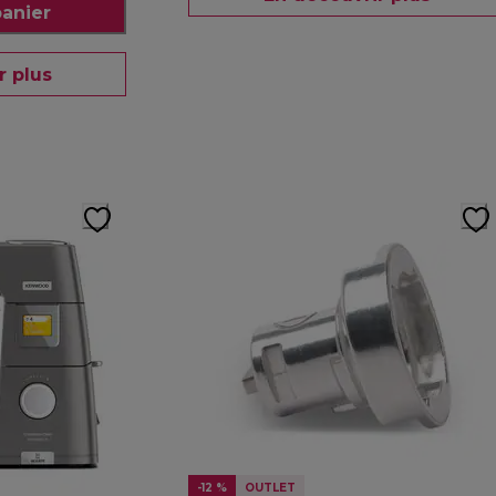
panier
r plus
-12 %
OUTLET