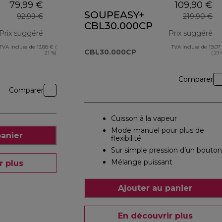
79,99 €
109,90 €
SOUPEASY+
92,99 €
219,90 €
CBL30.000CP
Prix suggéré
Prix suggéré
TVA incluse de 13,88 € (
TVA incluse de 19,07
prix original 92,99 €
pr
CBL30.000CP
21 %)
( 21 
Comparer
Comparer
Cuisson à la vapeur
Mode manuel pour plus de
panier
flexibilité
Sur simple pression d’un bouton
Mélange puissant
r plus
Ajouter au panier
En découvrir plus