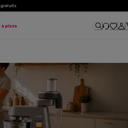
gratuits
 à pizza