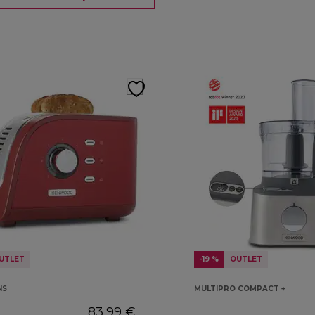
UTLET
-19 %
OUTLET
NS
MULTIPRO COMPACT +
83,99 €