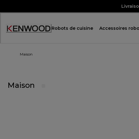
Skip
Livrais
to
Content
Robots de cuisine
Accessoires robo
Accessibility
Statement
Maison
Maison