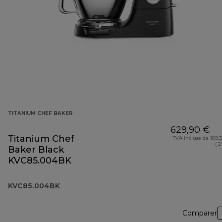
TITANIUM CHEF BAKER
629,90 €
Titanium Chef
TVA incluse de 109,
( 2
Baker Black
KVC85.004BK
KVC85.004BK
Comparer