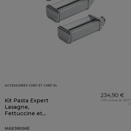
ACCESSOIRES CHEF ET CHEF XL
234,90 €
Kit Pasta Expert
TVA incluse de 40,77
2
Lasagne,
Fettuccine et
Spaghetti
MAX980ME
MAX980ME