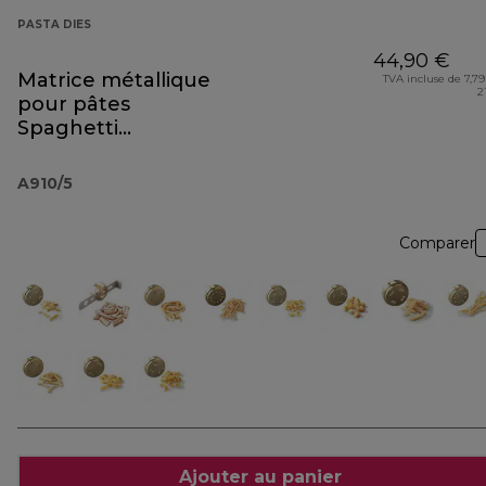
PASTA DIES
44,90 €
Matrice métallique
TVA incluse de 7,79
2
pour pâtes
Spaghetti
Quadri A910
A910/5
Comparer
Ajouter au panier