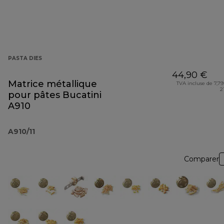
PASTA DIES
44,90 €
Matrice métallique
TVA incluse de 7,79
2
pour pâtes Bucatini
A910
A910/11
Comparer