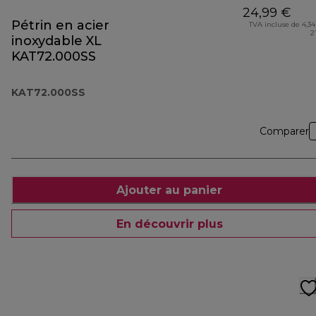
24,99 €
Pétrin en acier
TVA incluse de 4,34
2
inoxydable XL
KAT72.000SS
KAT72.000SS
Comparer
Ajouter au panier
En découvrir plus