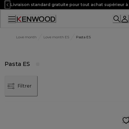
Skip
Livraison standard gratuite pour tout achat supérieur 
to
Content
Accessibility
Statement
Love month
Love month ES
Pasta ES
Pasta ES
Filtrer