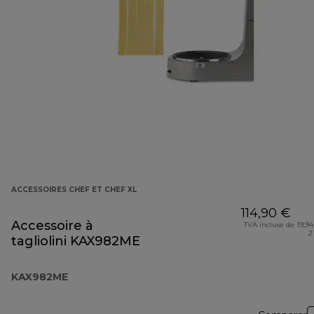
ACCESSOIRES CHEF ET CHEF XL
114,90 €
Accessoire à
TVA incluse de 19,94
2
tagliolini KAX982ME
KAX982ME