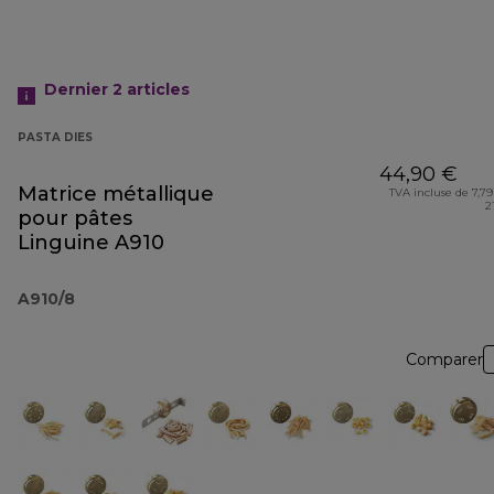
Dernier 2
articles
PASTA DIES
44,90 €
Matrice métallique
TVA incluse de 7,79
2
pour pâtes
Linguine A910
A910/8
Comparer