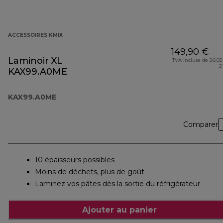
ACCESSOIRES KMIX
149,90 €
Laminoir XL
TVA incluse de 26,02
2
KAX99.A0ME
KAX99.A0ME
Comparer
10 épaisseurs possibles
Moins de déchets, plus de goût
Laminez vos pâtes dès la sortie du réfrigérateur
Ajouter au panier