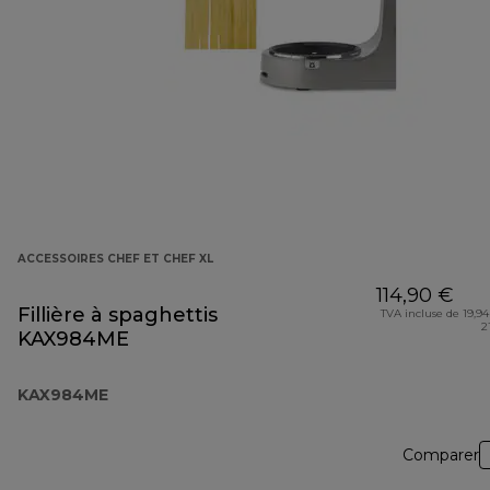
ACCESSOIRES CHEF ET CHEF XL
114,90 €
Fillière à spaghettis
TVA incluse de 19,94
2
KAX984ME
KAX984ME
Comparer