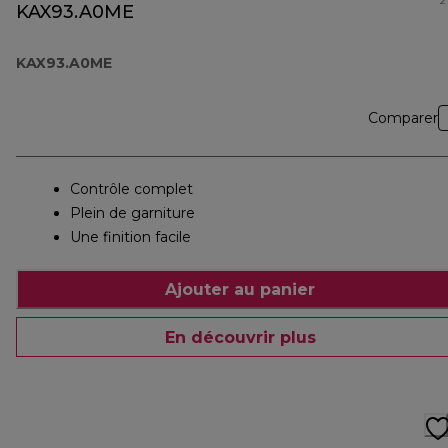
2
KAX93.A0ME
KAX93.A0ME
Comparer
Contrôle complet
Plein de garniture
Une finition facile
Ajouter au panier
En découvrir plus