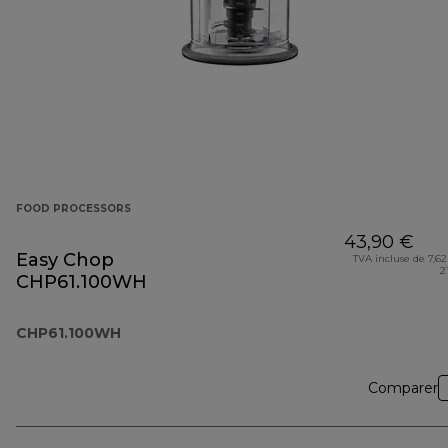
FOOD PROCESSORS
43,90 €
Easy Chop
TVA incluse de 7,62
2
CHP61.100WH
CHP61.100WH
Comparer