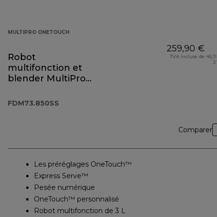
MULTIPRO ONETOUCH
259,90 €
Robot
TVA incluse de 45,11
2
multifonction et
blender MultiPro
OneTouch
FDM73.850SS
FDM73.850SS
Comparer
Les préréglages OneTouch™
Express Serve™
Pesée numérique
OneTouch™ personnalisé
Robot multifonction de 3 L