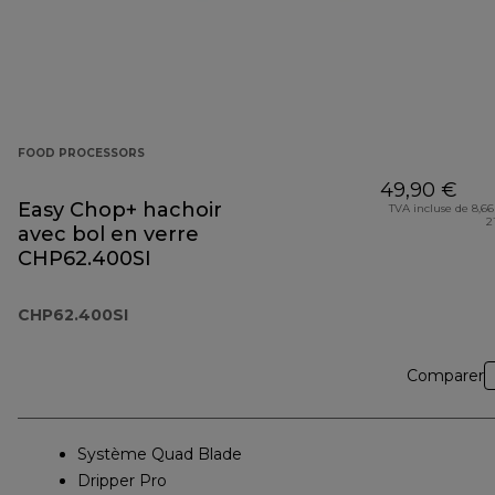
FOOD PROCESSORS
49,90 €
Easy Chop+ hachoir
TVA incluse de 8,66
2
avec bol en verre
CHP62.400SI
CHP62.400SI
Comparer
Système Quad Blade
Dripper Pro