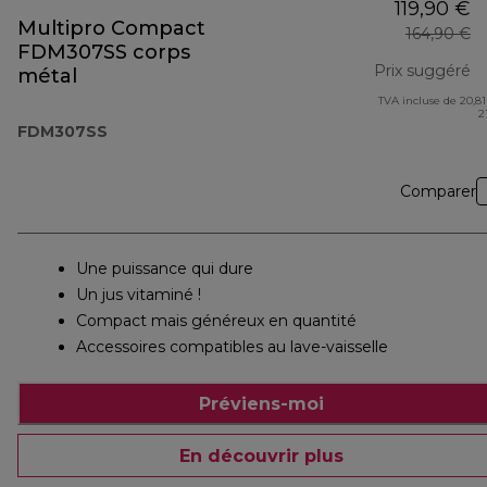
119,90 €
Multipro Compact
164,90 €
FDM307SS corps
Prix suggéré
métal
TVA incluse de 20,81
pr
2
FDM307SS
Comparer
Une puissance qui dure
Un jus vitaminé !
Compact mais généreux en quantité
Accessoires compatibles au lave-vaisselle
Préviens-moi
En découvrir plus