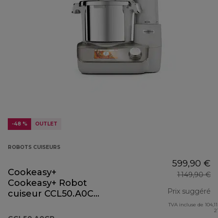
-48 %
OUTLET
ROBOTS CUISEURS
599,90 €
Cookeasy+
1 149,90 €
Cookeasy+ Robot
Prix suggéré
cuiseur CCL50.A0CP
tout-en-un
TVA incluse de 104,11
pr
2