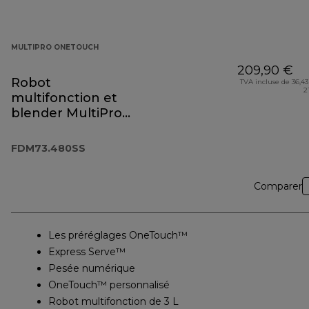
MULTIPRO ONETOUCH
209,90 €
Robot
TVA incluse de 36,43
2
multifonction et
blender MultiPro
OneTouch
FDM73.480SS
FDM73.480SS
Comparer
Les préréglages OneTouch™
Express Serve™
Pesée numérique
OneTouch™ personnalisé
Robot multifonction de 3 L