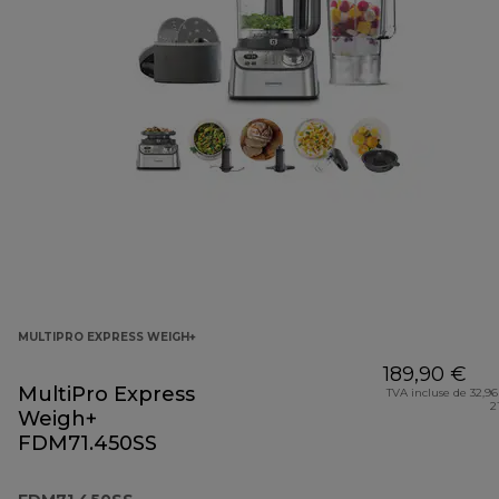
MULTIPRO EXPRESS WEIGH+
189,90 €
MultiPro Express
TVA incluse de 32,96
2
Weigh+
FDM71.450SS