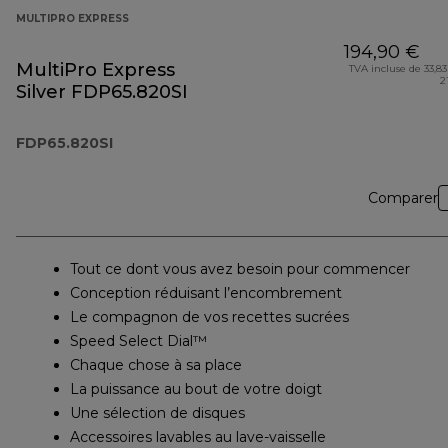
MULTIPRO EXPRESS
194,90 €
MultiPro Express
TVA incluse de 33,83
2
Silver FDP65.820SI
FDP65.820SI
Comparer
Tout ce dont vous avez besoin pour commencer
Conception réduisant l’encombrement
Le compagnon de vos recettes sucrées
Speed Select Dial™
Chaque chose à sa place
La puissance au bout de votre doigt
Une sélection de disques
Accessoires lavables au lave-vaisselle