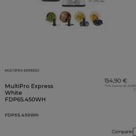
MULTIPRO EXPRESS
154,90 €
MultiPro Express
TVA incluse de 26,88
2
White
FDP65.450WH
FDP65.450WH
Comparer