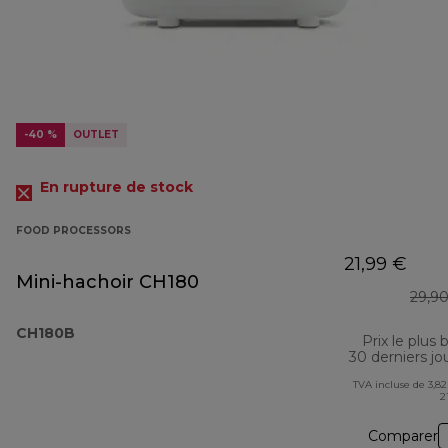
-40 %
OUTLET
En rupture de stock
FOOD PROCESSORS
21,99 €
Mini-hachoir CH180
29,9
CH180B
Prix le plus 
30 derniers jo
TVA incluse de 3,82
2
Comparer