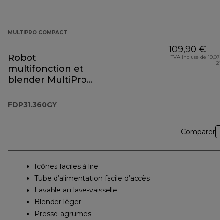
MULTIPRO COMPACT
109,90 €
Robot
TVA incluse de 19,07
2
multifonction et
blender MultiPro
Compact
FDP31.360GY
FDP31.360GY
Comparer
Icônes faciles à lire
Tube d’alimentation facile d’accès
Lavable au lave-vaisselle
Blender léger
Presse-agrumes