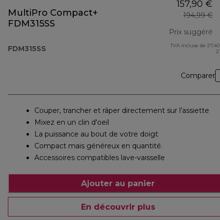
157,90 €
MultiPro Compact+
194,99 €
FDM315SS
Prix suggéré
TVA incluse de 27,40
pr
FDM315SS
2
Comparer
Couper, trancher et râper directement sur l’assiette
Mixez en un clin d'oeil
La puissance au bout de votre doigt
Compact mais généreux en quantité.
Accessoires compatibles lave-vaisselle
Ajouter au panier
En découvrir plus