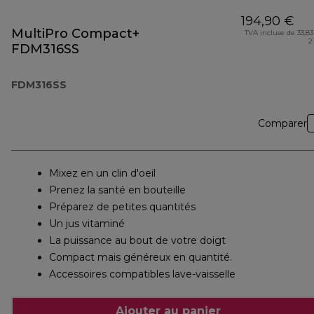
194,90 €
MultiPro Compact+
TVA incluse de 33,83
2
FDM316SS
FDM316SS
Comparer
Mixez en un clin d'oeil
Prenez la santé en bouteille
Préparez de petites quantités
Un jus vitaminé
La puissance au bout de votre doigt
Compact mais généreux en quantité.
Accessoires compatibles lave-vaisselle
Ajouter au panier