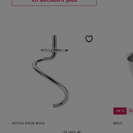
En découvrir plus
-14 %
O
OUTILS POUR BOLS
BOLS