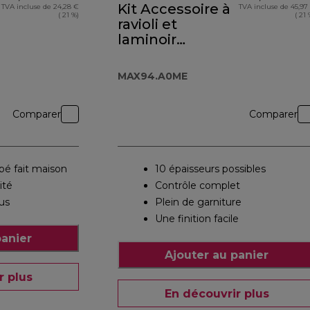
Kit Accessoire à
TVA incluse de 24,28 €
TVA incluse de 45,97
( 21 %)
( 21 
ravioli et
laminoir
MAX94.A0ME
MAX94.A0ME
Comparer
Comparer
bé fait maison
10 épaisseurs possibles
ité
Contrôle complet
lus
Plein de garniture
Une finition facile
panier
Ajouter au panier
r plus
En découvrir plus