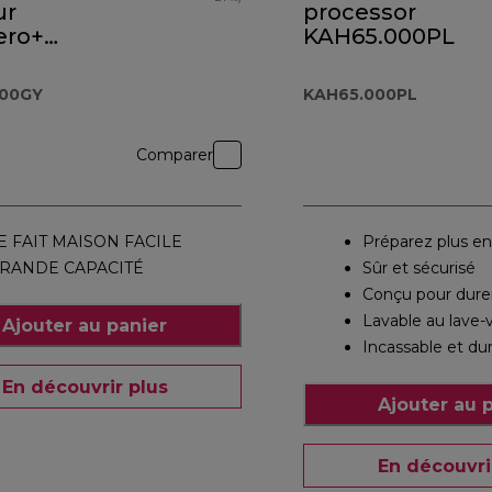
ur
processor
ero+
KAH65.000PL
.000GY
000GY
KAH65.000PL
Comparer
E FAIT MAISON FACILE
Préparez plus en
RANDE CAPACITÉ
Sûr et sécurisé
Conçu pour dure
Lavable au lave-v
Ajouter au panier
Incassable et du
En découvrir plus
Ajouter au 
En découvri