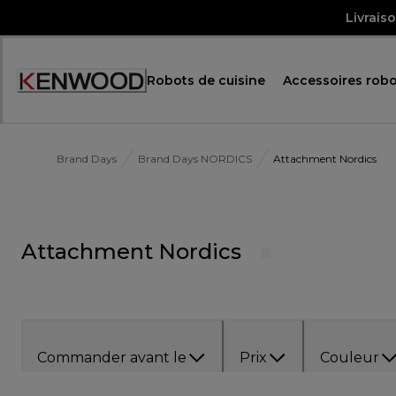
Skip
Livrais
to
Content
Robots de cuisine
Accessoires robo
Accessibility
Statement
Brand Days
Brand Days NORDICS
Attachment Nordics
Attachment Nordics
Commander avant le
Prix
Couleur