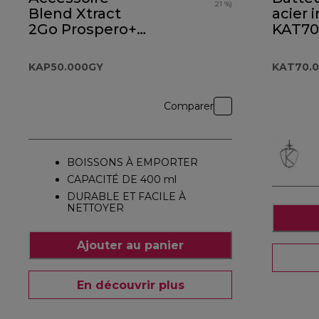
21 %)
Blend Xtract
acier 
2Go Prospero+
KAT70
KAP50.000GY
KAP50.000GY
KAT70.
Comparer
BOISSONS À EMPORTER
CAPACITÉ DE 400 ml
DURABLE ET FACILE À
NETTOYER
Ajouter au panier
En découvrir plus