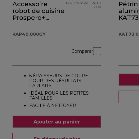
Accessoire
Pétrin
TVA incluse de 11,26 € (
21 %)
robot de cuisine
alumi
Prospero+
KAT73
KAP40.000GY
KAP40.000GY
KAT73.
Comparer
6 ÉPAISSEURS DE COUPE
POUR DES RÉSULTATS
PARFAITS
IDÉAL POUR LES PETITES
FAMILLES
FACILE À NETTOYER
Ajouter au panier