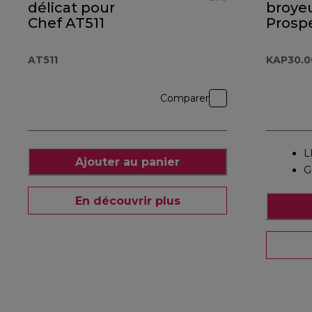
délicat pour
broye
Chef AT511
Prosp
KAP30
AT511
KAP30.
Comparer
L
Ajouter au panier
G
En découvrir plus