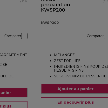
( 21 %)
( 21 
préparation
KWSP200
KWSP200
Comparer
Comparer
PARFAITEMENT
MÉLANGEZ
ZEST FOR LIFE
CISE
INGRÉDIENTS FINS POUR DE
RÉSULTATS FINS
ABLE DE
SE SOUVENIR DE L’ESSENTIE
Ajouter au panier
panier
En découvrir plus
r plus