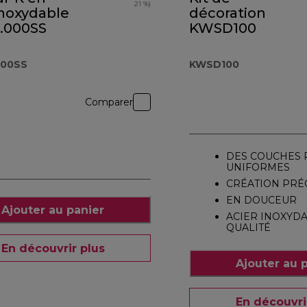
21 %)
inoxydable
décoration
.000SS
KWSD100
000SS
KWSD100
Comparer
DES COUCHES 
UNIFORMES
CRÉATION PRÉ
EN DOUCEUR
Ajouter au panier
ACIER INOXYD
QUALITÉ
En découvrir plus
Ajouter au 
En découvri