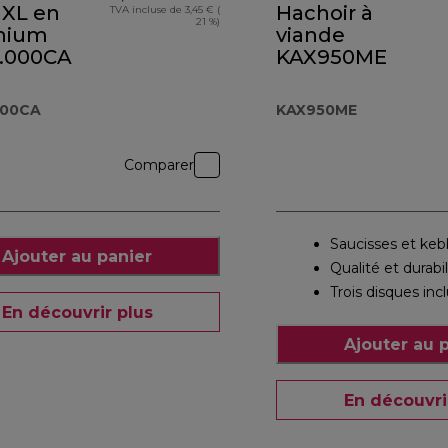
 XL en
Hachoir à
TVA incluse de 3,45 € (
21 %)
nium
viande
.000CA
KAX950ME
000CA
KAX950ME
Comparer
Saucisses et keb
Ajouter au panier
Qualité et durabil
Trois disques inc
En découvrir plus
Ajouter au 
En découvri