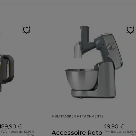
MULTITASKER ATTACHMENTS
189,90 €
49,90 €
Accessoire Roto
TVA incluse de 32,96 €
TVA incluse de 8,66 €
( 21 %)
21 