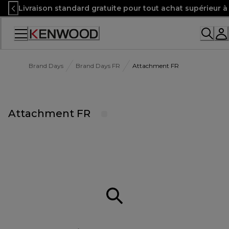
Skip
Livraison standard gratuite pour tout achat supérieur 
to
Content
Accessibility
Statement
Brand Days
Brand Days FR
Attachment FR
Attachment FR