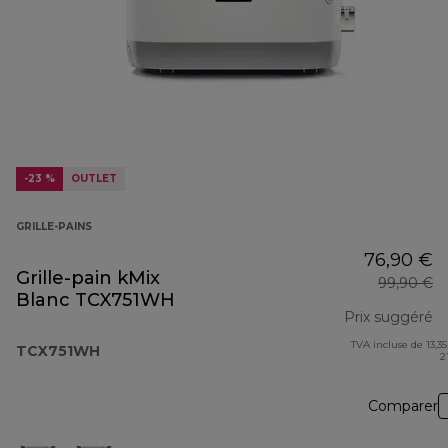
-23 %
OUTLET
GRILLE-PAINS
76,90 €
Grille-pain kMix
99,90 €
Blanc TCX751WH
Prix suggéré
TVA incluse de 13,35
pr
TCX751WH
2
Comparer