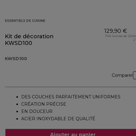
ESSENTIELS DE CUISINE
129,90 €
Kit de décoration
TVA incluse de 22,54
2
KWSD100
KWSD100
Comparer
DES COUCHES PARFAITEMENT UNIFORMES
CRÉATION PRÉCISE
EN DOUCEUR
ACIER INOXYDABLE DE QUALITÉ
Ajouter au panier