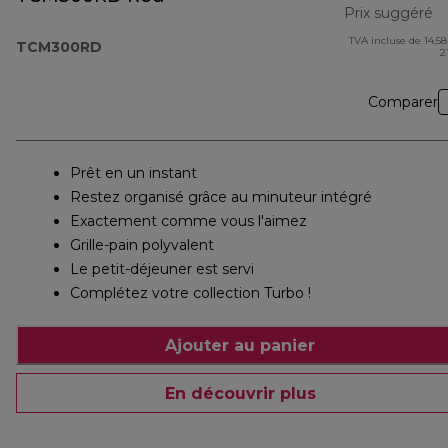
Prix suggéré
TVA incluse de 14,58
pr
TCM300RD
2
Comparer
Prêt en un instant
Restez organisé grâce au minuteur intégré
Exactement comme vous l'aimez
Grille-pain polyvalent
Le petit-déjeuner est servi
Complétez votre collection Turbo !
Ajouter au panier
En découvrir plus