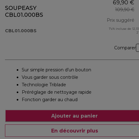
69,90 €
SOUPEASY
109,90 €
CBL01.000BS
Prix suggéré
TVA incluse de 12,13
pr
CBL01.000BS
2
Comparer
Sur simple pression d’un bouton
Vous garder sous contrôle
Technologie Triblade
Préréglage de nettoyage rapide
Fonction garder au chaud
Ajouter au panier
En découvrir plus