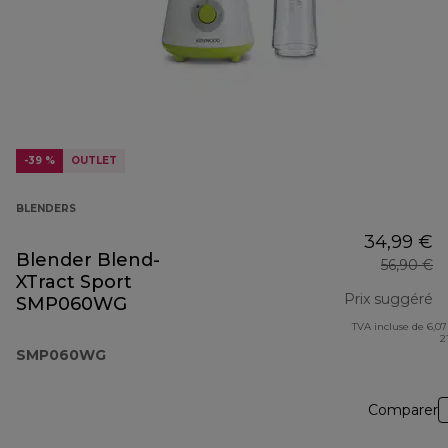
-39 %
OUTLET
BLENDERS
34,99 €
Blender Blend-
56,90 €
XTract Sport
Prix suggéré
SMP060WG
TVA incluse de 6,07
pr
2
SMP060WG
Comparer