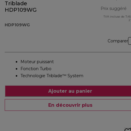
Triblade
Prix suggéré
HDP109WG
TVA incluse de 7,45
pr
2
HDP109WG
Comparer
Moteur puissant
Fonction Turbo
Technologie Triblade™ System
Ajouter au panier
En découvrir plus