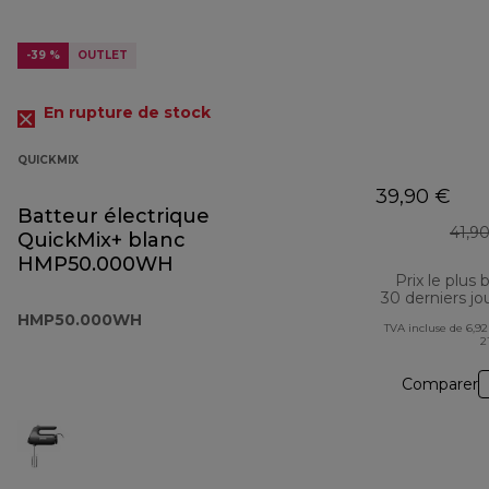
-39 %
OUTLET
En rupture de stock
QUICKMIX
39,90 €
Batteur électrique
41,9
QuickMix+ blanc
HMP50.000WH
Prix le plus 
30 derniers jo
HMP50.000WH
TVA incluse de 6,92
2
Comparer