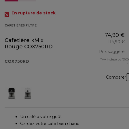
En rupture de stock
CAFETIÈRES FILTRE
74,90 €
Cafetière kMix
114,90 €
Rouge COX750RD
Prix suggéré
TVA incluse de 13,00
pr
COX750RD
2
Comparer
Un café à votre goût
Gardez votre café bien chaud