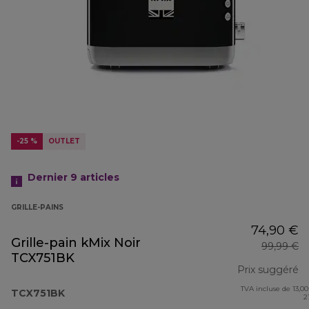
-25 %
OUTLET
Dernier 9
articles
GRILLE-PAINS
74,90 €
Grille-pain kMix Noir
99,99 €
TCX751BK
Prix suggéré
TVA incluse de 13,00
pr
TCX751BK
2