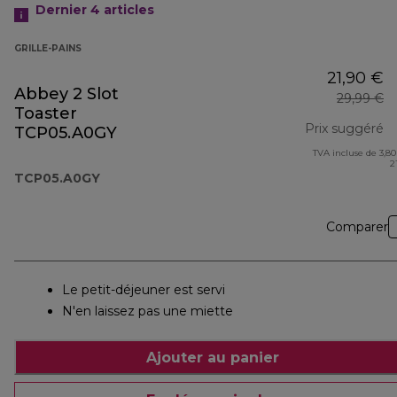
Dernier 4
articles
GRILLE-PAINS
21,90 €
Abbey 2 Slot
29,99 €
Toaster
Prix suggéré
TCP05.A0GY
TVA incluse de 3,80
pr
2
TCP05.A0GY
Comparer
Le petit-déjeuner est servi
N'en laissez pas une miette
Ajouter au panier