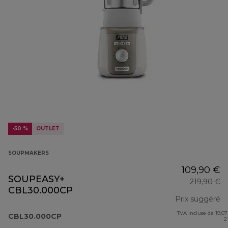
-50 %
OUTLET
SOUPMAKERS
109,90 €
SOUPEASY+
219,90 €
CBL30.000CP
Prix suggéré
TVA incluse de 19,07
pr
CBL30.000CP
2