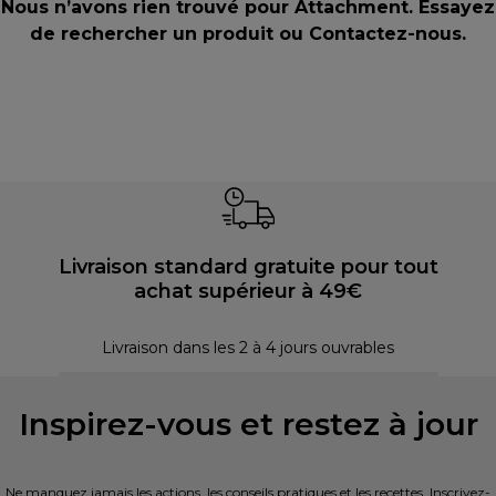
Nous n’avons rien trouvé pour Attachment. Essayez
de rechercher un produit ou
Contactez-nous
.
Livraison standard gratuite pour tout
achat supérieur à 49€
P
Livraison dans les 2 à 4 jours ouvrables
Inspirez-vous et restez à jour
Ne manquez jamais les actions, les conseils pratiques et les recettes. Inscrivez-