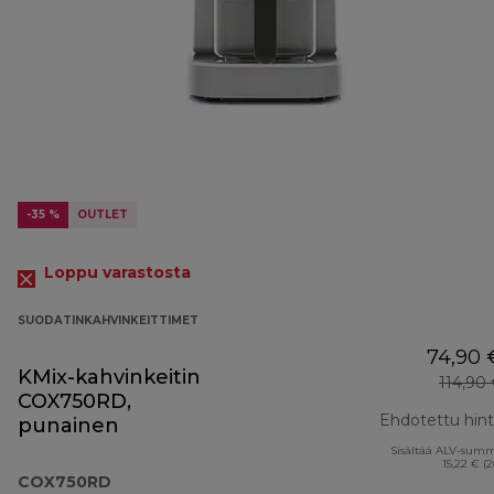
-35 %
OUTLET
Loppu varastosta
SUODATINKAHVINKEITTIMET
74,90 
KMix-kahvinkeitin
114,90
COX750RD,
Ehdotettu hin
punainen
Sisältää ALV-sum
15,22 € (
COX750RD