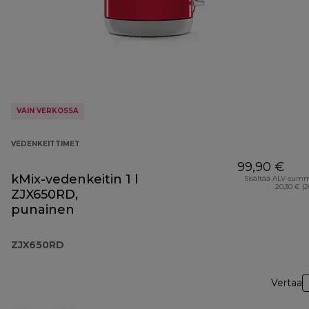
VAIN VERKOSSA
VEDENKEITTIMET
99,90 €
kMix-vedenkeitin 1 l
Sisältää ALV-sum
20,30 € (
ZJX650RD,
punainen
ZJX650RD
Vertaa