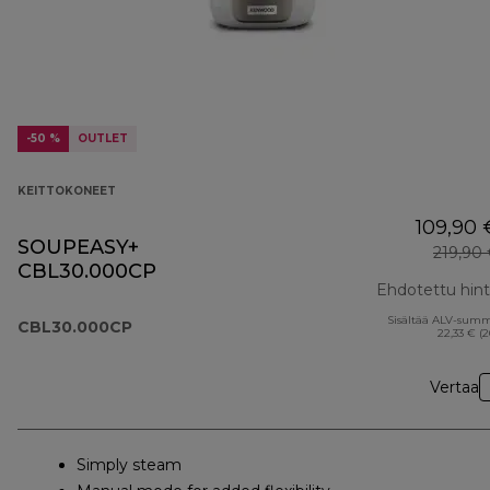
-50 %
OUTLET
KEITTOKONEET
109,90 
SOUPEASY+
219,90
CBL30.000CP
Ehdotettu hin
Sisältää ALV-sum
CBL30.000CP
22,33 € (
Vertaa
Simply steam