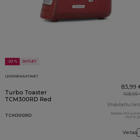
-23 %
OUTLET
LEIVÄNPAAHTIMET
83,99 
Turbo Toaster
108,99
TCM300RD Red
Ehdotettu hin
Sisältää ALV-sum
TCM300RD
17,07 € (
Vertaa