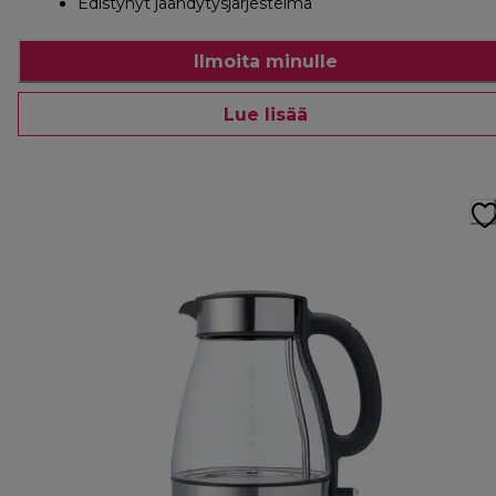
Edistynyt jäähdytysjärjestelmä
Ilmoita minulle
Lue lisää