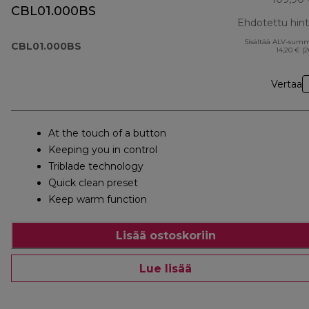
CBL01.000BS
Ehdotettu hin
Sisältää ALV-sum
CBL01.000BS
14,20 € (
Vertaa
At the touch of a button
Keeping you in control
Triblade technology
Quick clean preset
Keep warm function
Lisää ostoskoriin
Lue lisää