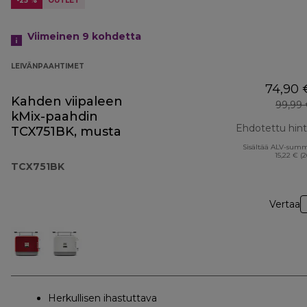
-25 %
OUTLET
Viimeinen 9
kohdetta
LEIVÄNPAAHTIMET
74,90 
Kahden viipaleen
99,99
kMix-paahdin
Ehdotettu hin
TCX751BK, musta
Sisältää ALV-sum
15,22 € (
TCX751BK
Vertaa
Herkullisen ihastuttava