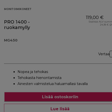
MONITOIMIKONEET
119,00 €
PRO 1400 -
Sisältää ALV-sum
24,18 € (
ruokamylly
MG450
Vertaa
Nopea ja tehokas
Tehokasta hienontamista
Ainesten valmistelua haluamallasi tavalla
Lisää ostoskoriin
Lue lisää