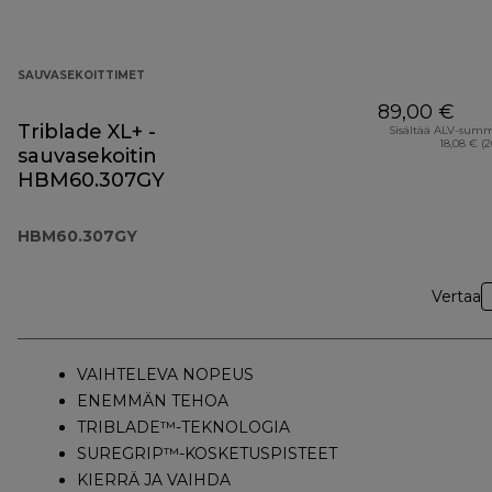
SAUVASEKOITTIMET
89,00 €
Triblade XL+ -
Sisältää ALV-sum
18,08 € (
sauvasekoitin
HBM60.307GY
HBM60.307GY
Vertaa
VAIHTELEVA NOPEUS
ENEMMÄN TEHOA
TRIBLADE™-TEKNOLOGIA
SUREGRIP™-KOSKETUSPISTEET
KIERRÄ JA VAIHDA