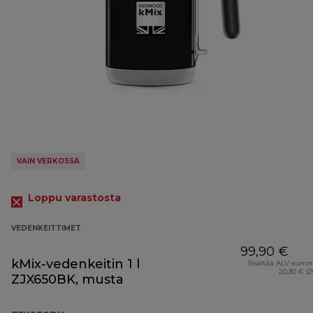
VAIN VERKOSSA
Loppu varastosta
VEDENKEITTIMET
99,90 €
kMix-vedenkeitin 1 l
Sisältää ALV-sum
20,30 € (
ZJX650BK, musta