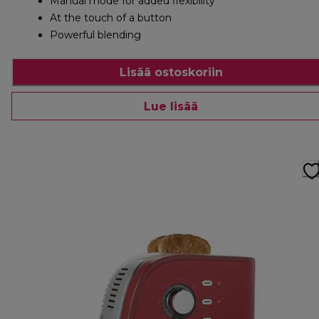
Manual mode for added flexibility
At the touch of a button
Powerful blending
Lisää ostoskoriin
Lue lisää