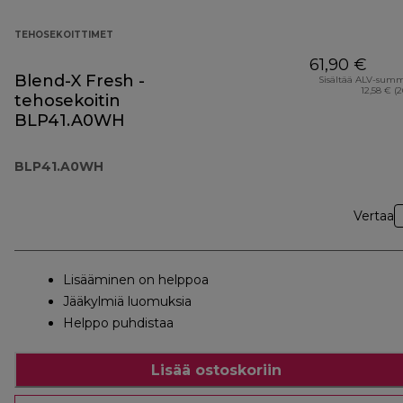
TEHOSEKOITTIMET
61,90 €
Blend-X Fresh -
Sisältää ALV-sum
12,58 € (
tehosekoitin
BLP41.A0WH
BLP41.A0WH
Vertaa
Lisääminen on helppoa
Jääkylmiä luomuksia
Helppo puhdistaa
Lisää ostoskoriin