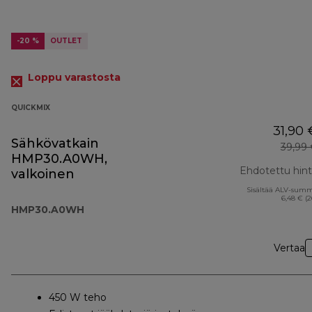
-20 %
OUTLET
Loppu varastosta
QUICKMIX
31,90 
Sähkövatkain
39,99
HMP30.A0WH,
Ehdotettu hin
valkoinen
Sisältää ALV-sum
6,48 € (
HMP30.A0WH
Vertaa
450 W teho