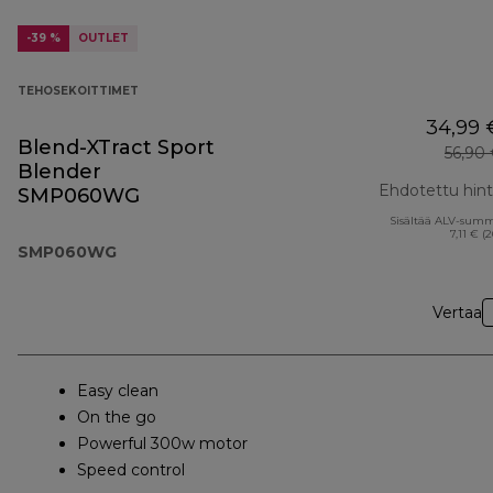
-39 %
OUTLET
TEHOSEKOITTIMET
34,99 
Blend-XTract Sport
56,90
Blender
Ehdotettu hin
SMP060WG
Sisältää ALV-sum
7,11 € (
SMP060WG
Vertaa
Easy clean
On the go
Powerful 300w motor
Speed control