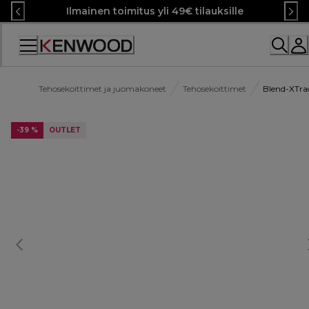
Skip
Ilmainen toimitus yli 49€ tilauksille
to
Content
Tehosekoittimet ja juomakoneet
Tehosekoittimet
Blend-XTr
-39 %
OUTLET