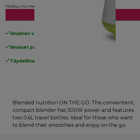
*Sisältyy ALV:hen
Lisää ostoskoriin
Ilmainen vakiotoimitus
yli 49€
Ilmaiset palautukset
.
Täydellinen valmistajan takuu
.
Blended nutrition ON THE GO. This convientent,
compact blender has 300W power and features
two 0.6L travel bottles. Ideal for those who want
to blend their smoothies and enjoy on the go.