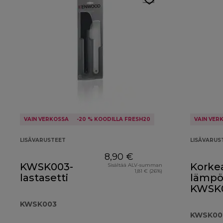
VAIN VERKOSSA
-20 % KOODILLA FRESH20
VAIN VER
LISÄVARUSTEET
LISÄVARUS
8,90 €
KWSK003-
Korke
Sisältää ALV-summan
1,81 € (26%)
lastasetti
lämpöt
KWSK
KWSK003
KWSK00