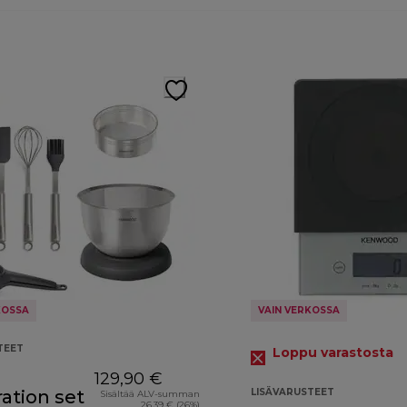
KOSSA
VAIN VERKOSSA
TEET
Loppu varastosta
129,90 €
ation set
LISÄVARUSTEET
Sisältää ALV-summan
26,39 € (26%)