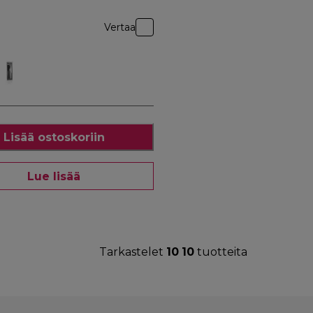
Vertaa
Lisää ostoskoriin
Lue lisää
Tarkastelet
10
10
tuotteita