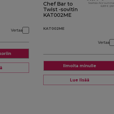
Chef Bar to
Sisältää ALV-summ
6,89 € (26
Twist -sovitin
KAT002ME
KAT002ME
Vertaa
Vertaa
koriin
Ilmoita minulle
ää
Lue lisää