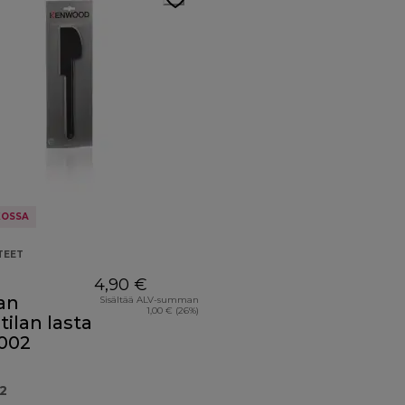
KOSSA
TEET
4,90 €
an
Sisältää ALV-summan
1,00 € (26%)
ilan lasta
002
2