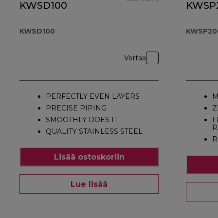
KWSD100
KWSP
KWSD100
KWSP20
Vertaa
PERFECTLY EVEN LAYERS
M
PRECISE PIPING
Z
SMOOTHLY DOES IT
F
R
QUALITY STAINLESS STEEL
R
Lisää ostoskoriin
Lue lisää