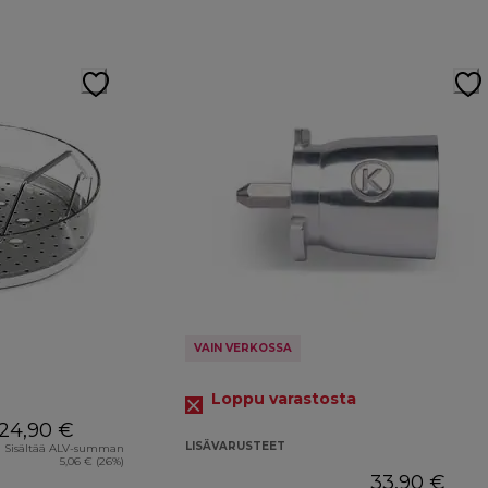
VAIN VERKOSSA
Loppu varastosta
24,90 €
LISÄVARUSTEET
Sisältää ALV-summan
5,06 € (26%)
33,90 €