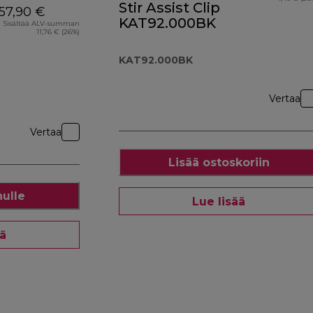
Stir Assist Clip
57,90 €
KAT92.000BK
Sisältää ALV-summan
11,76 € (26%)
KAT92.000BK
Vertaa
Vertaa
Lisää ostoskoriin
nulle
Lue lisää
ää