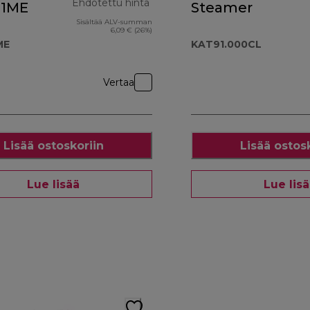
Ehdotettu hinta
01ME
Steamer
Sisältää ALV-summan
alkuperäinen hinta 33,90 €
6,09 € (26%)
ME
KAT91.000CL
Vertaa
Lisää ostoskoriin
Lisää ostos
Lue lisää
Lue lis