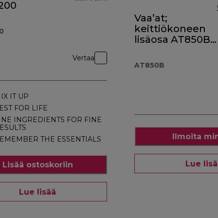
200
Vaa’at;
keittiökoneen
0
lisäosa AT850B,
musta
Vertaa
AT850B
IX IT UP
EST FOR LIFE
INE INGREDIENTS FOR FINE
ESULTS
Ilmoita mi
EMEMBER THE ESSENTIALS
Lue lis
Lisää ostoskoriin
Lue lisää