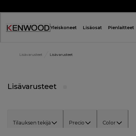
Skip
to
Content
Yleiskoneet
Lisäosat
Pienlaitteet
Lisävarusteet
Lisävarusteet
Lisävarusteet
Tilauksen tekijä
Precio
Color