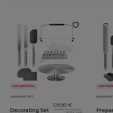
VAIN VERKOSSA
VAIN VER
LISÄVARUSTEET
LISÄVARUS
129,90 €
Decorating Set
Prepar
Sisältää ALV-summan
26,39 € (26%)