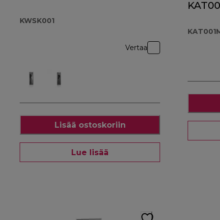
KAT0
KWSK001
KAT001
Vertaa
Lisää ostoskoriin
Lue lisää