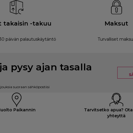
 takaisin -takuu
Maksut
0 päivän palautuskäytäntö
Turvalliset maksu
ja pysy ajan tasalla
S
rjouksia suoraan sähköpostiisi
uolto Paikannin
Tarvitsetko apua? Ota
yhteyttä