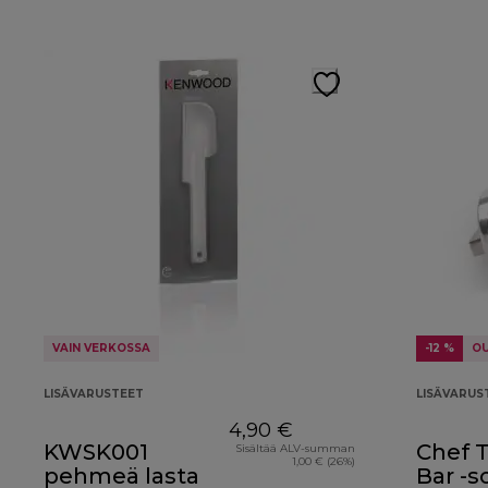
VAIN VERKOSSA
-12 %
O
LISÄVARUSTEET
LISÄVARUS
4,90 €
KWSK001
Chef T
Sisältää ALV-summan
1,00 € (26%)
pehmeä lasta
Bar -s