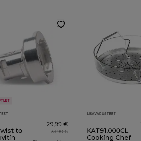
UTLET
TEET
LISÄVARUSTEET
29,99 €
wist to
KAT91.000CL
33,90 €
ovitin
Cooking Chef