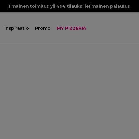
Ilmainen toimitus yli 49€ tilauksille
Ilmainen palautus
Inspiraatio
Promo
MY PIZZERIA