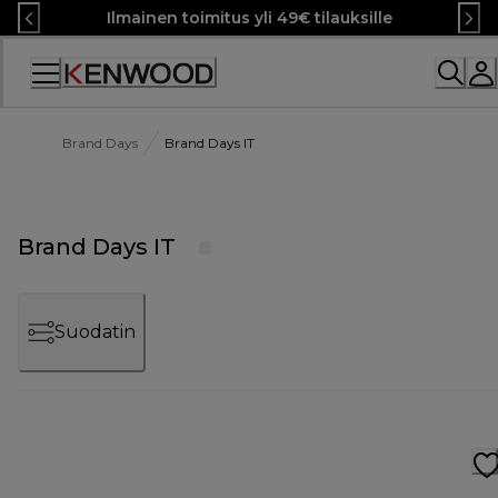
Skip
Ilmainen toimitus yli 49€ tilauksille
to
Content
Brand Days
Brand Days IT
Brand Days IT
Suodatin