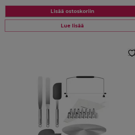
Lisää ostoskoriin
Lue lisää