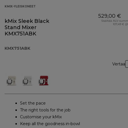
KMIX-YLEISKONEET
529,00 €
kMix Sleek Black
Sisältää ALV-sum
107,49 € (
Stand Mixer
KMX751ABK
KMX751ABK
Vertaa
Set the pace
The right tools for the job
Customise your kMix
Keep all the goodness in-bowl