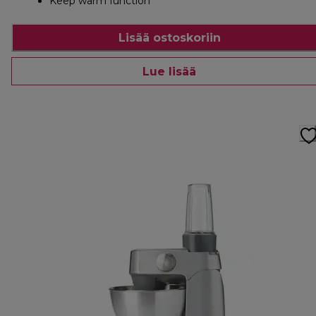
Keep warm function
Lisää ostoskoriin
Lue lisää