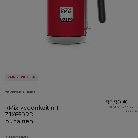
VAIN VERKOSSA
VEDENKEITTIMET
99,90 €
kMix-vedenkeitin 1 l
Sisältää ALV-sum
20,30 € (
ZJX650RD,
punainen
ZJX650RD