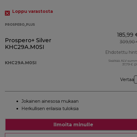
Loppu varastosta
PROSPERO_PLUS
185,99 
Prospero+ Silver
309,90 
KHC29A.M0SI
Ehdotettu hin
Sisältää ALV-sum
KHC29A.M0SI
37,79 € (
Vertaa
Jokainen ainesosa mukaan
Herkullisen erilaisia tuloksia
Ilmoita minulle