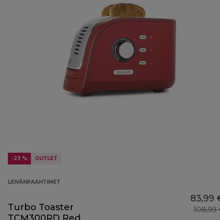
-23 %
OUTLET
LEIVÄNPAAHTIMET
83,99 
Turbo Toaster
108,99
TCM300RD Red