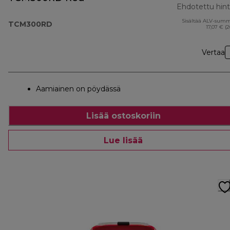
Ehdotettu hin
Sisältää ALV-sum
TCM300RD
17,07 € (
Vertaa
Aamiainen on pöydässä
Lisää ostoskoriin
Lue lisää