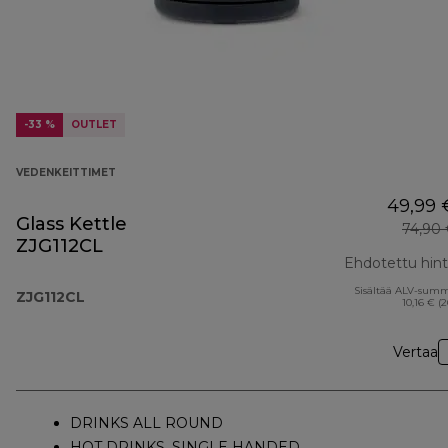
-33 %
OUTLET
VEDENKEITTIMET
49,99 
Glass Kettle
74,90
ZJG112CL
Ehdotettu hin
Sisältää ALV-sum
ZJG112CL
10,16 € (
Vertaa
DRINKS ALL ROUND
HOT DRINKS, SINGLE HANDED