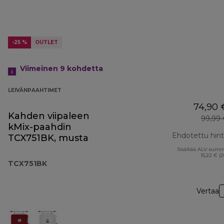
-25 %
OUTLET
Viimeinen 9
kohdetta
LEIVÄNPAAHTIMET
74,90 
Kahden viipaleen
99,99
kMix-paahdin
Ehdotettu hin
TCX751BK, musta
Sisältää ALV-sum
15,22 € (
TCX751BK
Vertaa