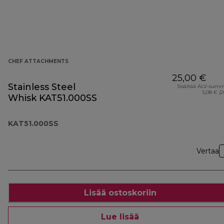
CHEF ATTACHMENTS
25,00 €
Stainless Steel
Sisältää ALV-sum
5,08 € (
Whisk KAT51.000SS
KAT51.000SS
Vertaa
Lisää ostoskoriin
Lue lisää