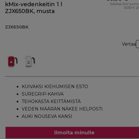
kMix-vedenkeitin 1 l
Sisältää ALV-sum
20,30 € (
ZJX650BK, musta
ZJX650BK
Vertaa
KUIVAKSI KIEHUMISEN ESTO
SUREGRIP-KAHVA
TEHOKASTA KEITTÄMISTÄ
VEDEN MÄÄRÄN NÄKEE HELPOSTI
AUKI NOUSEVA KANSI
Ilmoita minulle