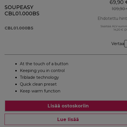
69,90 
SOUPEASY
109,90
CBL01.000BS
Ehdotettu hin
Sisältää ALV-sum
CBL01.000BS
14,20 € (
Vertaa
At the touch of a button
Keeping you in control
Triblade technology
Quick clean preset
Keep warm function
Lisää ostoskoriin
Lue lisää