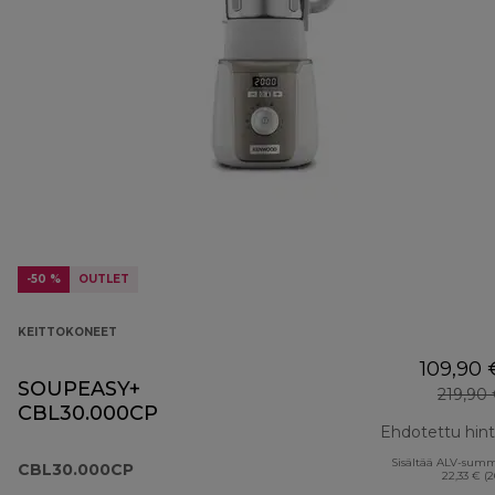
-50 %
OUTLET
KEITTOKONEET
109,90 
SOUPEASY+
219,90
CBL30.000CP
Ehdotettu hin
Sisältää ALV-sum
CBL30.000CP
22,33 € (