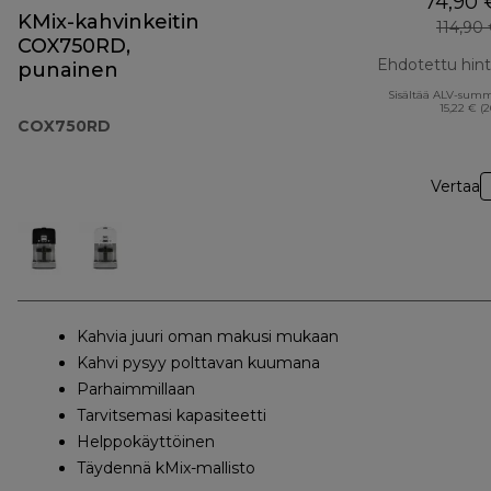
74,90 
KMix-kahvinkeitin
114,90
COX750RD,
Ehdotettu hin
punainen
Sisältää ALV-sum
15,22 € (
COX750RD
Vertaa
Kahvia juuri oman makusi mukaan
Kahvi pysyy polttavan kuumana
Parhaimmillaan
Tarvitsemasi kapasiteetti
Helppokäyttöinen
Täydennä kMix-mallisto