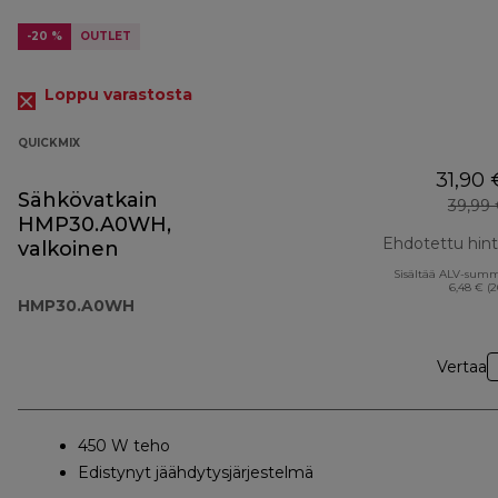
-20 %
OUTLET
Loppu varastosta
QUICKMIX
31,90 
Sähkövatkain
39,99
HMP30.A0WH,
Ehdotettu hin
valkoinen
Sisältää ALV-sum
6,48 € (
HMP30.A0WH
Vertaa
450 W teho
Edistynyt jäähdytysjärjestelmä