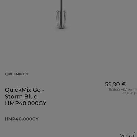
QUICKMIX GO
59,90 €
QuickMix Go -
Sisältää ALV-sum
12,17 € (
Storm Blue
HMP40.000GY
HMP40.000GY
Vertaa