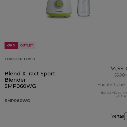
-39 %
OUTLET
TEHOSEKOITTIMET
34,99 
Blend-XTract Sport
56,90
Blender
Ehdotettu hin
SMP060WG
Sisältää ALV-sum
7,11 € (
SMP060WG
Vertaa