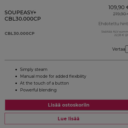
109,90 
SOUPEASY+
219,90
CBL30.000CP
Ehdotettu hin
Sisältää ALV-sum
CBL30.000CP
22,33 € (
Vertaa
Simply steam
Manual mode for added flexibility
At the touch of a button
Powerful blending
Lisää ostoskoriin
Lue lisää