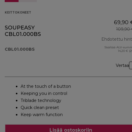
KEITTOKONEET
69,90 
SOUPEASY
109,90
CBL01.000BS
Ehdotettu hin
Sisältää ALV-sum
CBL01.000BS
14,20 € (
Vertaa
At the touch of a button
Keeping you in control
Triblade technology
Quick clean preset
Keep warm function
Lisää ostoskoriin