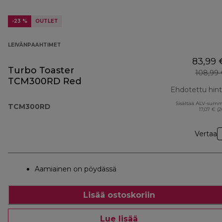
-23 %
OUTLET
LEIVÄNPAAHTIMET
83,99 
Turbo Toaster
108,99
TCM300RD Red
Ehdotettu hin
Sisältää ALV-sum
TCM300RD
17,07 € (
Vertaa
Aamiainen on pöydässä
Lisää ostoskoriin
Lue lisää