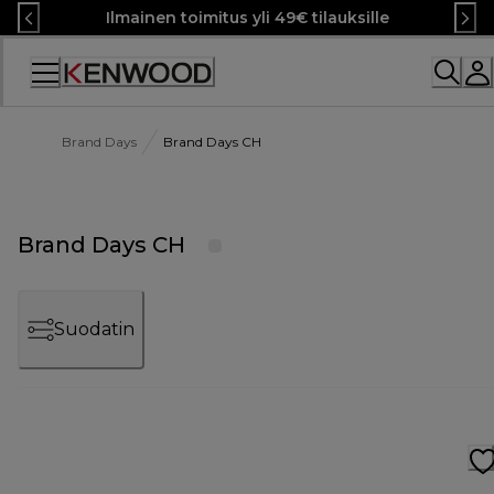
Skip
Ilmainen toimitus yli 49€ tilauksille
to
Content
Brand Days
Brand Days CH
Brand Days CH
Suodatin