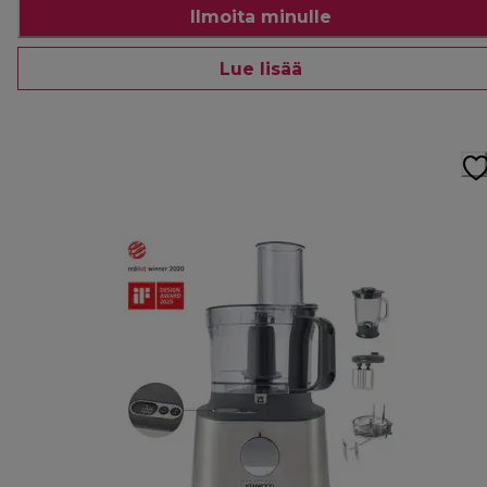
Ilmoita minulle
Lue lisää