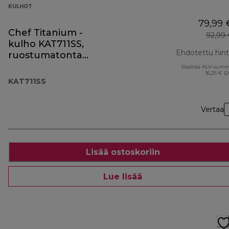
KULHOT
79,99 
Chef Titanium -
92,99
kulho KAT711SS,
Ehdotettu hin
ruostumatonta
terästä
Sisältää ALV-sum
16,25 € (
KAT711SS
Vertaa
Lisää ostoskoriin
Lue lisää