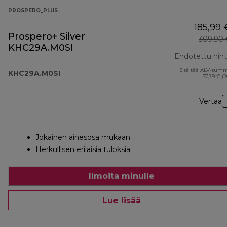
PROSPERO_PLUS
185,99 
Prospero+ Silver
309,90 
KHC29A.M0SI
Ehdotettu hin
Sisältää ALV-sum
KHC29A.M0SI
37,79 € (
Vertaa
Jokainen ainesosa mukaan
Herkullisen erilaisia tuloksia
Ilmoita minulle
Lue lisää