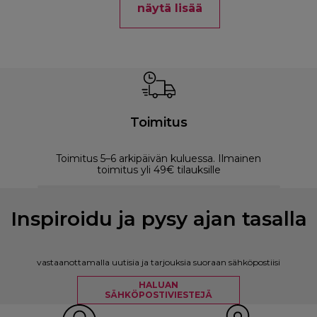
näytä lisää
Toimitus
Toimitus 5–6 arkipäivän kuluessa. Ilmainen
M
toimitus yli 49€ tilauksille
Inspiroidu ja pysy ajan tasalla
vastaanottamalla uutisia ja tarjouksia suoraan sähköpostiisi
HALUAN
SÄHKÖPOSTIVIESTEJÄ