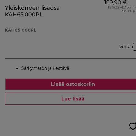
189,90 €
Yleiskoneen lisäosa
Sisältää ALV-sum
38,59 € (
KAH65.000PL
KAH65.000PL
Vertaa
Särkymätön ja kestävä
Lisää ostoskoriin
Lue lisää