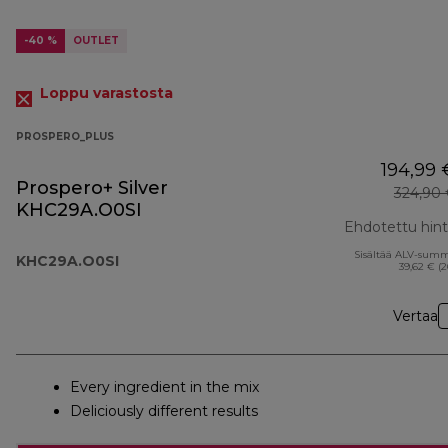
-40 %
OUTLET
Loppu varastosta
PROSPERO_PLUS
194,99 
Prospero+ Silver
324,90
KHC29A.O0SI
Ehdotettu hin
Sisältää ALV-sum
KHC29A.O0SI
39,62 € (
Vertaa
Every ingredient in the mix
Deliciously different results