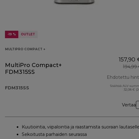
-19 %
OUTLET
MULTIPRO COMPACT +
157,90 
MultiPro Compact+
194,99
FDM315SS
Ehdotettu hin
Sisältää ALV-sum
FDM315SS
32,08 € (
Vertaa
Kuutiointia, viipalointia ja raastamista suoraan lautasell
Sekoitusta parhaiden seurassa