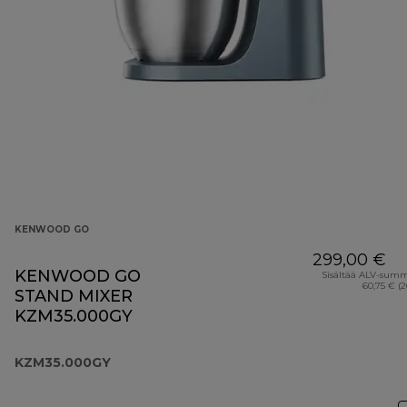
KENWOOD GO
299,00 €
KENWOOD GO
Sisältää ALV-sum
60,75 € (
STAND MIXER
KZM35.000GY
KZM35.000GY