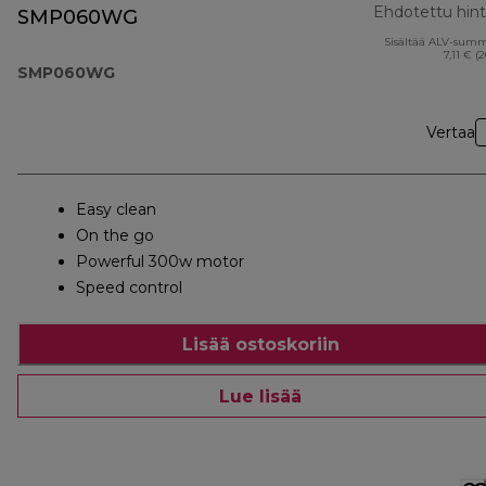
Ehdotettu hin
SMP060WG
Sisältää ALV-sum
7,11 € (
SMP060WG
Vertaa
Easy clean
On the go
Powerful 300w motor
Speed control
Lisää ostoskoriin
Lue lisää