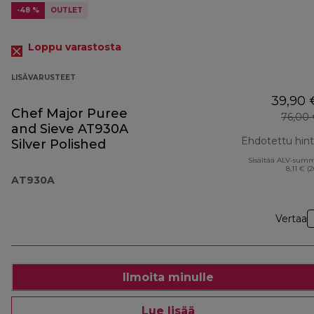
-48 %
OUTLET
Loppu varastosta
LISÄVARUSTEET
39,90 
Chef Major Puree
76,00
and Sieve AT930A
Ehdotettu hin
Silver Polished
Sisältää ALV-sum
8,11 € (
AT930A
Vertaa
Ilmoita minulle
Lue lisää