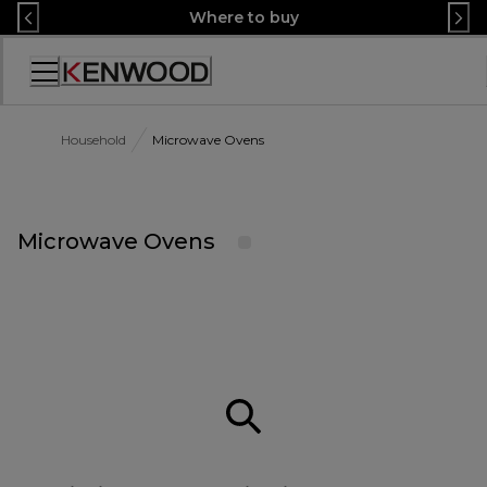
Skip
Where to buy
to
Content
Accessibility
Statement
Household
Microwave Ovens
Microwave Ovens