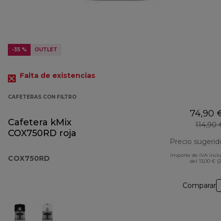
-35 %
OUTLET
Falta de existencias
CAFETERAS CON FILTRO
74,90 
Cafetera kMix
114,90 
COX750RD roja
Precio sugerid
Importe de IVA incl
COX750RD
del 13,00 € (
Comparar