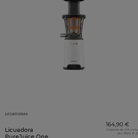
LICUADORAS
164,90 €
Licuadora
Importe de IVA incl
del 28,62 € (
PureJuice One