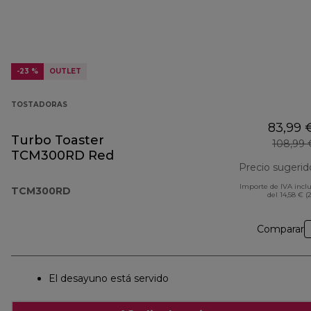
-23 %
OUTLET
TOSTADORAS
83,99 
Turbo Toaster
108,99 
TCM300RD Red
Precio sugerid
Importe de IVA incl
TCM300RD
del 14,58 € (
Comparar
El desayuno está servido