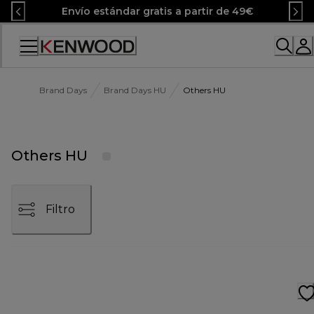
Skip
Envío estándar gratis a partir de 49€
to
Content
Accessibility
Statement
Brand Days
Brand Days HU
Others HU
Others HU
Filtro