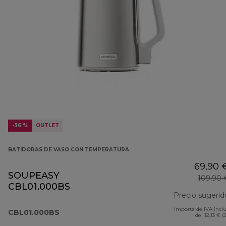
-36 %
OUTLET
BATIDORAS DE VASO CON TEMPERATURA
69,90 
SOUPEASY
109,90 
CBL01.000BS
Precio sugerid
Importe de IVA incl
CBL01.000BS
del 12,13 € (