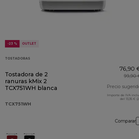
-23 %
OUTLET
TOSTADORAS
76,90 
Tostadora de 2
99,90 
ranuras kMix 2
Precio sugerid
TCX751WH blanca
Importe de IVA incl
del 13,35 € (
TCX751WH
Comparar