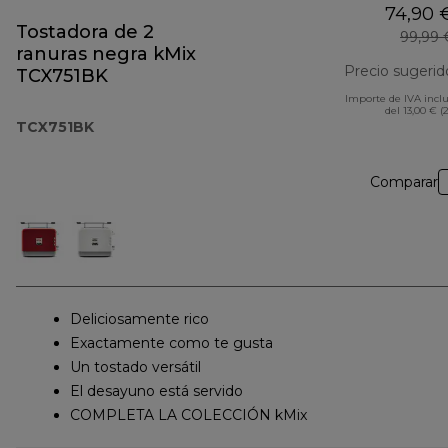
74,90 
Tostadora de 2
99,99 
ranuras negra kMix
Precio sugerid
TCX751BK
Importe de IVA incl
del 13,00 € (
TCX751BK
Comparar
Deliciosamente rico
Exactamente como te gusta
Un tostado versátil
El desayuno está servido
COMPLETA LA COLECCIÓN kMix