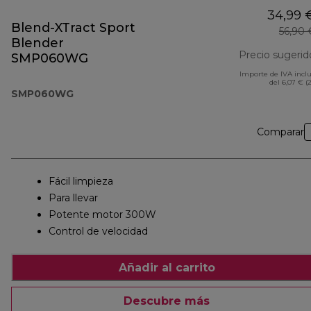
34,99 
Blend-XTract Sport
56,90 
Blender
Precio sugerid
SMP060WG
Importe de IVA incl
del 6,07 € (
SMP060WG
Comparar
Fácil limpieza
Para llevar
Potente motor 300W
Control de velocidad
Añadir al carrito
Descubre más