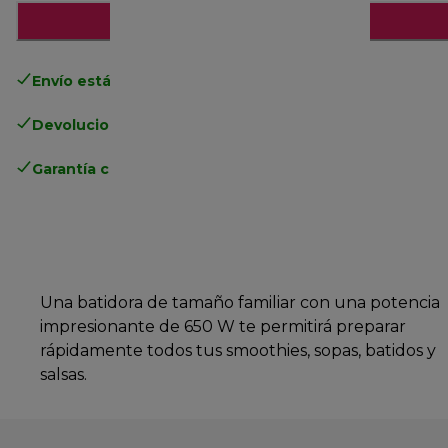
Añadir al carrito
Envío estándar gratuito
superior a 49€
Devoluciones gratuitas
.
Garantía completa
del fabricante
Una batidora de tamaño familiar con una potencia
impresionante de 650 W te permitirá preparar
rápidamente todos tus smoothies, sopas, batidos y
salsas.