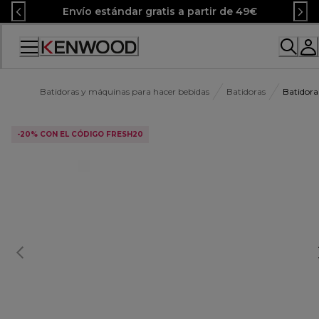
Skip
Envío estándar gratis a partir de 49€
to
Content
Accessibility
Statement
Batidoras y máquinas para hacer bebidas
Batidoras
Batidor
-20% CON EL CÓDIGO FRESH20