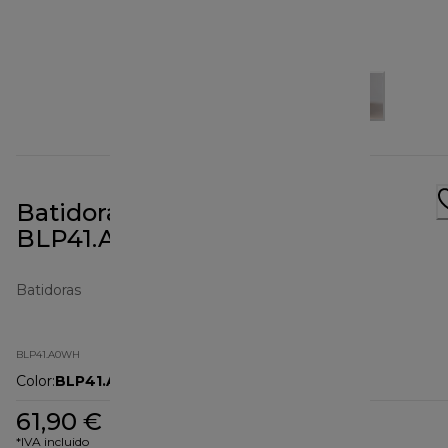
Batidora Blend-X Fresh
BLP41.A0WH
Batidoras
BLP41.A0WH
Color
:
BLP41.A0WH
61,90 €
*IVA incluido