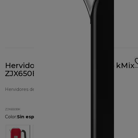
Hervidor de agua de 1 l negro kMix
ZJX650BK
Hervidores de agua
ZJX650BK
Color
:
Sin especificar