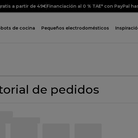
ratis a partir de 49€
Financiación al 0 % TAE* con PayPal ha
obots de cocina
Pequeños electrodomésticos
Inspiraci
torial de pedidos