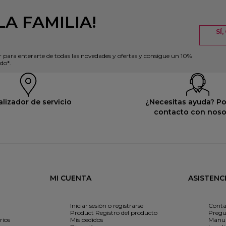
LA FAMILIA!
SÍ
r para enterarte de todas las novedades y ofertas y consigue un 10%
do*.
lizador de servicio
¿Necesitas ayuda? P
contacto con noso
MI CUENTA
ASISTENC
Iniciar sesión o registrarse
Conta
Product Registro del producto
Pregu
rios
Mis pedidos
Manua